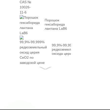
10026-...
Порошок
гексаборида
лантана LaB6
99,9%-99,999%
редкоземельного
оксида церия
CeO2 с факт...