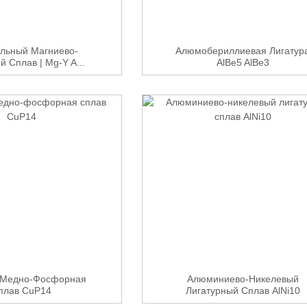
льный Магниево-
Алюмобериллиевая Лигатур
й Сплав | Mg-Y A...
AlBe5 AlBe3
 Медно-Фосфорная
Алюминиево-Никелевый
плав CuP14
Лигатурный Сплав AlNi10