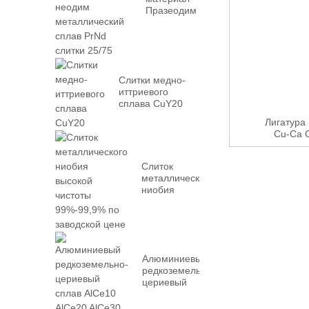
Празеодим
Неодим Металл
PrN...
Слитки медно-
иттриевого
сплава CuY20
Лигатура
Cu-Ca 
Слиток
металлического
ниобия
высокой
чистоты
99%-99,9% с
заводским...
Алюминиевый
редкоземельно-
цериевый
сплав AlCe10
AlCe20 AlCe30