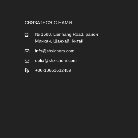
СВЯЗАТЬСЯ С НАМИ
№ 1588, Lianhang Road, район
Минхан, Шанхай, Китай
info@shxlchem.com
delia@shxlchem.com
+86-13661632459