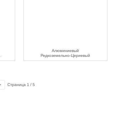
Алюминиевый
.
Редкоземельно-Цериевый
Сплав AlCe10 AlCe20 ...
>
Страница 1 / 5