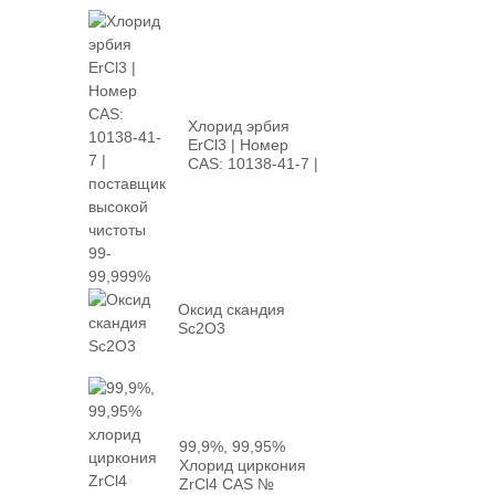
Хлорид эрбия
ErCl3 | Номер
CAS: 10138-41-7 |
высокая...
Оксид скандия
Sc2O3
99,9%, 99,95%
Хлорид циркония
ZrCl4 CAS №