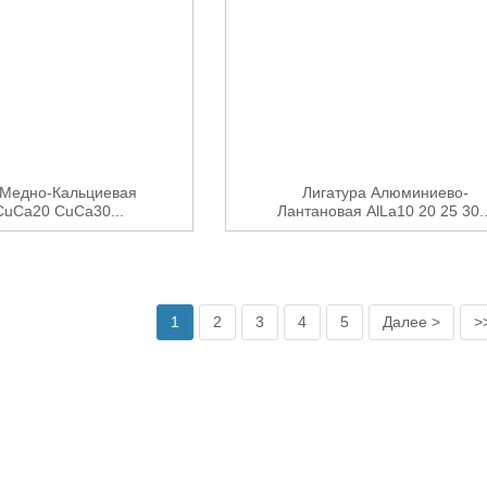
 Медно-Кальциевая
Лигатура Алюминиево-
CuCa20 CuCa30...
Лантановая AlLa10 20 25 30..
1
2
3
4
5
Далее >
>