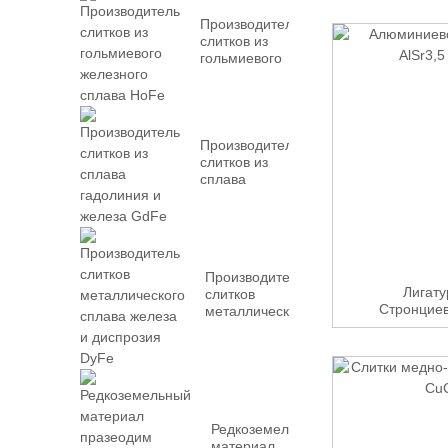
Производитель
слитков из
гольмиевого
железного
сплава HoFe
Производитель
слитков из
сплава
гадолиния и
железа GdFe
Производитель
Лигат
слитков
Стронциева
металлического
сплава железа
и диспрозия
DyFe
Редкоземельный
материал