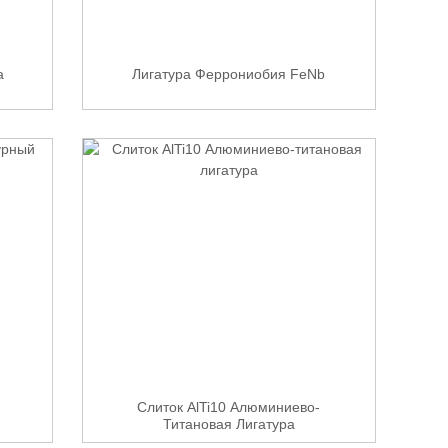
а
Лигатура Феррониобия FeNb
Слиток AlTi10 Алюминиево-
Титановая Лигатура