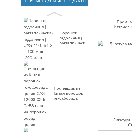
РЕКОМЕНДУЕМЫЕ ПРОДУКТЫ
Премиа
Иттриевы
Порошок
гадолиния |
Металлический
Gd | CAS 7440-
54-2 | -100м...
Поставщик из
Китая порошок
гексаборида
церия CAS
12008-02...
Лигатура
С