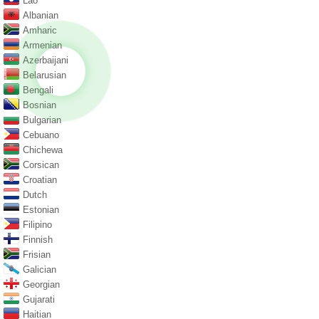
Lao
Albanian
Amharic
Armenian
Azerbaijani
Belarusian
Bengali
Bosnian
Bulgarian
Cebuano
Chichewa
Corsican
Croatian
Dutch
Estonian
Filipino
Finnish
Frisian
Galician
Georgian
Gujarati
Haitian