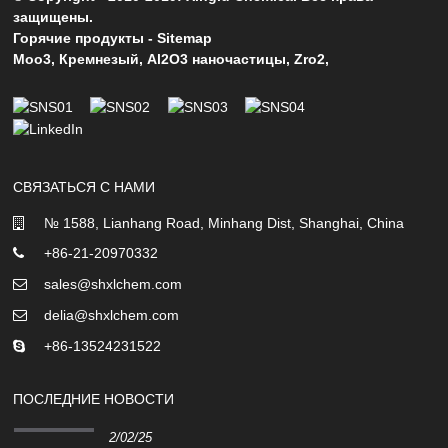
защищены.
Горячие продукты
-
Sitemap
Moo3
,
Кремнезый
,
Al2O3 наночастицы
,
Zro2
,
СВЯЗАТЬСЯ С НАМИ
№ 1588, Lianhang Road, Minhang Dist, Shanghai, China
+86-21-20970332
sales@shxlchem.com
delia@shxlchem.com
+86-13524231522
ПОСЛЕДНИЕ НОВОСТИ
2/02/25