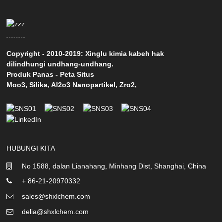
Copyright - 2010-2019: Xinglu kimia kabeh hak
dilindhungi undhang-undhang.
Produk Panas
-
Peta Situs
Moo3
,
Silika
,
Al2o3 Nanopartikel
,
Zro2
,
HUBUNGI KITA
No 1588, dalan Lianahang, Minhang Dist, Shanghai, China
+ 86-21-20970332
sales@shxlchem.com
delia@shxlchem.com