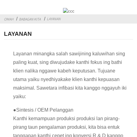
LAYANAN
OMAH
BABAGAN KITA
LAYANAN
Layanan minangka salah sawijining kaluwihan sing
paling kuat, sing diwujudake kanthi fokus ing bathi
klien nalika nggawe kabeh keputusan. Tujuane
utama yaiku nyedhiyakake klien kanthi kepuasan
maksimal. Sawetara infibasi kita kanggo nggayuh iki
yaiku:
●
Sintesis / OEM Pelanggan
Kanthi kemampuan produksi produksi lan pirang-
pirang taun pengalaman produksi, kita bisa entuk
tanggapan kanthi cepet ing konversi R & D kanggo