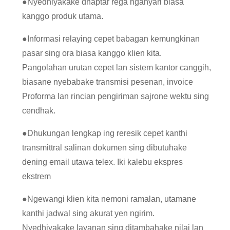
●
Nyedhiyakake dhaptar rega nganyari biasa
kanggo produk utama.
●
Informasi relaying cepet babagan kemungkinan
pasar sing ora biasa kanggo klien kita.
Pangolahan urutan cepet lan sistem kantor canggih,
biasane nyebabake transmisi pesenan, invoice
Proforma lan rincian pengiriman sajrone wektu sing
cendhak.
●
Dhukungan lengkap ing reresik cepet kanthi
transmittral salinan dokumen sing dibutuhake
dening email utawa telex. Iki kalebu ekspres
ekstrem
●
Ngewangi klien kita nemoni ramalan, utamane
kanthi jadwal sing akurat yen ngirim.
Nyedhiyakake layanan sing ditambahake nilai lan