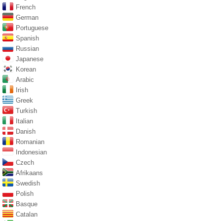
French
German
Portuguese
Spanish
Russian
Japanese
Korean
Arabic
Irish
Greek
Turkish
Italian
Danish
Romanian
Indonesian
Czech
Afrikaans
Swedish
Polish
Basque
Catalan