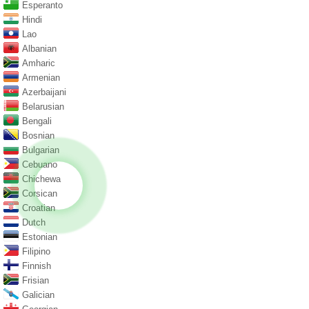
Esperanto
Hindi
Lao
Albanian
Amharic
Armenian
Azerbaijani
Belarusian
Bengali
Bosnian
Bulgarian
Cebuano
Chichewa
Corsican
Croatian
Dutch
Estonian
Filipino
Finnish
Frisian
Galician