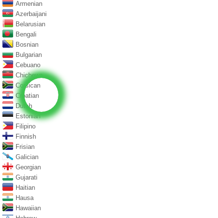
Armenian
Azerbaijani
Belarusian
Bengali
Bosnian
Bulgarian
Cebuano
Chichewa
Corsican
Croatian
Dutch
Estonian
Filipino
Finnish
Frisian
Galician
Georgian
Gujarati
Haitian
Hausa
Hawaiian