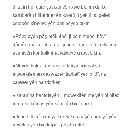
dikarin her cûre çavkaniyên xwe bigirin da ku
karûbarên hilberîner ên xwerû û yek ji bo gelek
celebên kîmyewiyên baş peyda bikin.
●
Pêvajoyên pêş-erêkirinê, ji bo nimûne, bêyî
dûrbûna wan ji tora me, ji bo nirxandin û rastkirina
avahiyên kontrolkirina kalîteyê û rast bikin.
●
Nirxên baldar ên hewcedariya normal ya
muwekîlên an daxwazên taybetî yên bi dîtina
çareseriyên bandorker.
●
Karanîna her îdîayên ji muwekîlên me yên bi bilez
re da ku kêmasiyên kêmtirîn bicîh bikin.
●
Ji bo hilberên meya sereke navnîşên bihayê yên
nûvekirî yên birêkûpêk peyda dike.