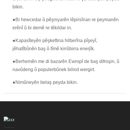
bikin.
●
Bi hewcedar û pêşniyarên lêpirsînan re peymanên
erênî û bi demê re têkildar in.
●
Kapasîteyên pêşkeftina hilberîna pîşeyî,
jêhatîbûnên baş û tîmê kirrûbirra enerjîk.
●
Berhemên me di bazarên Ewropî de baş difroşin, û
navûdeng û populerbûnek bilind wergirt.
●
Nimûneyên belaş peyda bikin.