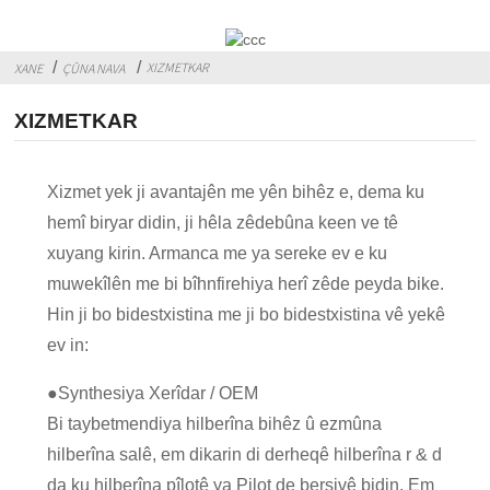
XIZMETKAR
XANE
ÇÛNA NAVA
XIZMETKAR
Xizmet yek ji avantajên me yên bihêz e, dema ku
hemî biryar didin, ji hêla zêdebûna keen ve tê
xuyang kirin. Armanca me ya sereke ev e ku
muwekîlên me bi bîhnfirehiya herî zêde peyda bike.
Hin ji bo bidestxistina me ji bo bidestxistina vê yekê
ev in:
●
Synthesiya Xerîdar / OEM
Bi taybetmendiya hilberîna bihêz û ezmûna
hilberîna salê, em dikarin di derheqê hilberîna r & d
da ku hilberîna pîlotê ya Pilot de bersivê bidin. Em