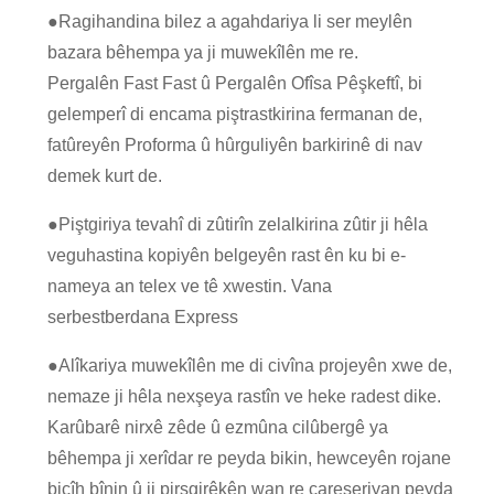
●
Ragihandina bilez a agahdariya li ser meylên
bazara bêhempa ya ji muwekîlên me re.
Pergalên Fast Fast û Pergalên Ofîsa Pêşkeftî, bi
gelemperî di encama piştrastkirina fermanan de,
fatûreyên Proforma û hûrguliyên barkirinê di nav
demek kurt de.
●
Piştgiriya tevahî di zûtirîn zelalkirina zûtir ji hêla
veguhastina kopiyên belgeyên rast ên ku bi e-
nameya an telex ve tê xwestin. Vana
serbestberdana Express
●
Alîkariya muwekîlên me di civîna projeyên xwe de,
nemaze ji hêla nexşeya rastîn ve heke radest dike.
Karûbarê nirxê zêde û ezmûna cilûbergê ya
bêhempa ji xerîdar re peyda bikin, hewceyên rojane
bicîh bînin û ji pirsgirêkên wan re çareseriyan peyda