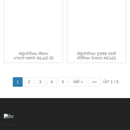
ਐਲੂਮੀਨੀਅਮ ਲੈਂਥਨਮ
ਐਲੂਮੀਨੀਅਮ ਦੁਰਲੱਭ ਧਰਤੀ
ਮਾਸਟਰ ਅਲਾਏ AlLa10 20
ਸੀਰੀਅਮ ਮਿਸ਼ਰਤ AlCe10
25 30...
AlCe20 ...
1
2
3
4
5
ਅੱਗੇ >
>>
ਪੰਨਾ 1 / 5