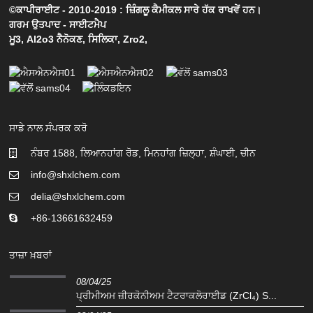
©ਕਾਪੀਰਾਈਟ - 2010-2019 : ਜ਼ਿੰਗਲੂ ਕੈਮੀਕਲ ਸਾਰੇ ਹੱਕ ਰਾਖਵੇਂ ਹਨ।
ਗਰਮ ਉਤਪਾਦ
-
ਸਾਈਟਮੈਪ
ਮੂ3
,
Al2o3 ਨੈਨੋਕਣ
,
ਸਿਲਿਕਾ
,
Zro2
,
ਸਾਡੇ ਨਾਲ ਸੰਪਰਕ ਕਰੋ
ਨੰਬਰ 1588, ਲਿਆਨਹਾਂਗ ਰੋਡ, ਮਿਨਹਾਂਗ ਜ਼ਿਲ੍ਹਾ, ਸ਼ੰਘਾਈ, ਚੀਨ
info@shxlchem.com
delia@shxlchem.com
+86-13661632459
ਤਾਜ਼ਾ ਖ਼ਬਰਾਂ
08/04/25
ਪ੍ਰੀਮੀਅਮ ਜ਼ੀਰਕੋਨੀਅਮ ਟੈਟਰਾਕਲੋਰਾਈਡ (ZrCl₄) S...