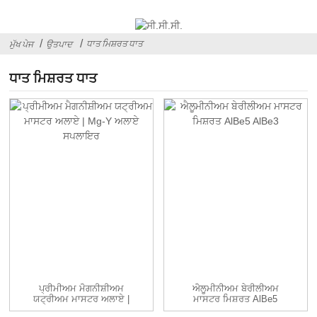
ਧਾਤ ਮਿਸ਼ਰਤ ਧਾਤ
ਮੁੱਖ ਪੇਜ
ਉਤਪਾਦ
ਧਾਤ ਮਿਸ਼ਰਤ ਧਾਤ
ਪ੍ਰੀਮੀਅਮ ਮੈਗਨੀਸ਼ੀਅਮ
ਐਲੂਮੀਨੀਅਮ ਬੇਰੀਲੀਅਮ
ਯਟ੍ਰੀਅਮ ਮਾਸਟਰ ਅਲਾਏ |
ਮਾਸਟਰ ਮਿਸ਼ਰਤ AlBe5
Mg-Y A...
AlBe3