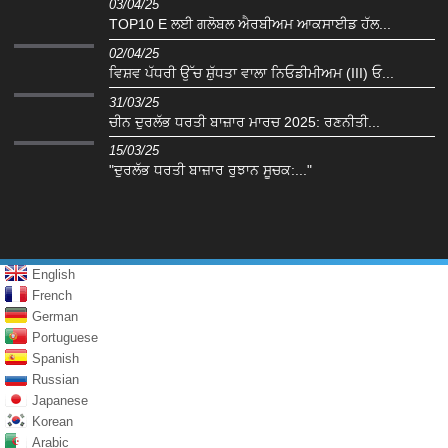
03/04/25
TOP10 E ਲਈ ਗਲੋਬਲ ਐਰਬੀਅਮ ਆਕਸਾਈਡ ਹੱਲ...
02/04/25
ਵਿਸ਼ਵ ਪੱਧਰੀ ਉੱਚ ਸ਼ੁੱਧਤਾ ਵਾਲਾ ਨਿਓਡੀਮੀਅਮ (III) ਓ...
31/03/25
ਚੀਨ ਦੁਰਲੱਭ ਧਰਤੀ ਬਾਜ਼ਾਰ ਮਾਰਚ 2025: ਰਣਨੀਤੀ...
15/03/25
"ਦੁਰਲੱਭ ਧਰਤੀ ਬਾਜ਼ਾਰ ਰੁਝਾਨ ਸੂਚਕ:..."
English
French
German
Portuguese
Spanish
Russian
Japanese
Korean
Arabic