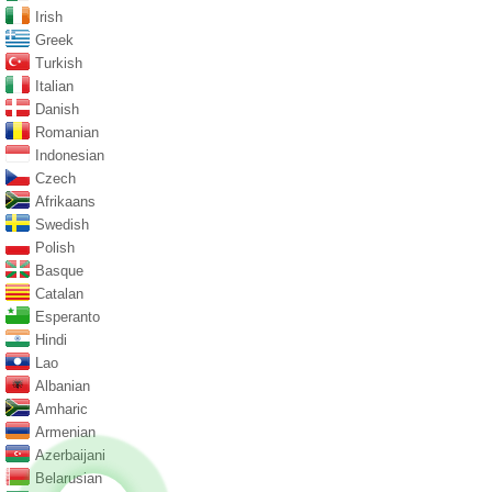
Irish
Greek
Turkish
Italian
Danish
Romanian
Indonesian
Czech
Afrikaans
Swedish
Polish
Basque
Catalan
Esperanto
Hindi
Lao
Albanian
Amharic
Armenian
Azerbaijani
Belarusian