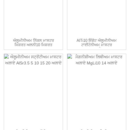
ਐਲੂਮੀਨੀਅਮ ਨਿੱਕਲ ਮਾਸਟਰ
AlTi10 ਇੰਗੋਟ ਐਲੂਮੀਨੀਅਮ
ਮਿਸ਼ਰਤ ਅਲਨੀ10 ਮਿਸ਼ਰਤ
ਟਾਈਟੇਨੀਅਮ ਮਾਸਟਰ
ਅਲਾਏ