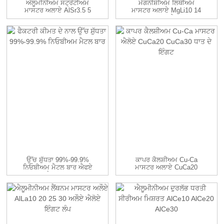
ਐਲੂਮੀਨੀਅਮ ਸਟ੍ਰੋਂਟੀਅਮ
ਮੈਗਨੀਸ਼ੀਅਮ ਲਿਥੀਅਮ
ਮਾਸਟਰ ਅਲਾਏ AlSr3.5 5
ਮਾਸਟਰ ਅਲਾਏ MgLi10 14
10 15...
ਅਲਾਏ
ਉੱਚ ਸ਼ੁੱਧਤਾ 99%-99.9%
ਕਾਪਰ ਕੈਲਸ਼ੀਅਮ Cu-Ca
ਨਿਓਬੀਅਮ ਮੈਟਲ ਬਾਰ ਐਫਏ
ਮਾਸਟਰ ਅਲਾਏ CuCa20
ਦੇ ਨਾਲ...
CuCa30...