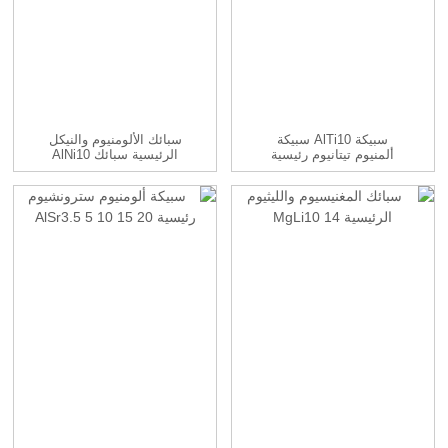
سبيكة AlTi10 سبيكة
سبائك الألومنيوم والنيكل
ألمنيوم تيتانيوم رئيسية
الرئيسية سبائك AlNi10