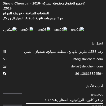
©جميع الحقوق محفوظة لشركة Xinglu Chemical - 2010-
2019.
المنتجات الساخنة
-
خريطة الموقع
مو3
,
جسيمات نانوية Al2o3
,
السيليكا
,
زرو2
,
اتصل بنا
رقم 1588، طريق ليانهانج، منطقة مينهانج، شنغهاي، الصين
info@shxlchem.com
delia@shxlchem.com
+86-13661632459
أحدث الأخبار
08/04/25
رباعي كلوريد الزركونيوم الممتاز (ZrCl₄) S...