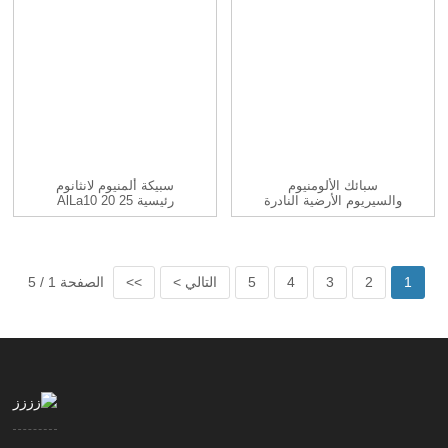
سبائك الألومنيوم
سبيكة ألمنيوم لانثانوم
والسيريوم الأرضية النادرة
رئيسية AlLa10 20 25
30...
AlCe10 AlCe20 ...
1
2
3
4
5
التالي >
>>
الصفحة 1 / 5