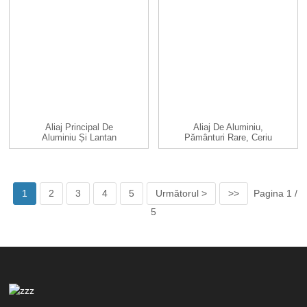
Aliaj Principal De
Aliaj De Aluminiu,
Aluminiu Și Lantan
Pământuri Rare, Ceriu
AlLa10 20 25 30...
AlCe10 AlCe20 ...
1
2
3
4
5
Următorul >
>>
Pagina 1 /
5