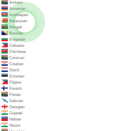
Amharic
Armenian
Azerbaijani
Belarusian
Bengali
Bosnian
Bulgarian
Cebuano
Chichewa
Corsican
Croatian
Dutch
Estonian
Filipino
Finnish
Frisian
Galician
Georgian
Gujarati
Haitian
Hausa