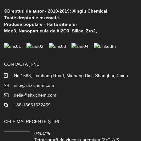
©Drepturi de autor - 2010-2019: Xinglu Chemical.
Toate drepturile rezervate.
Produse populare
-
Harta site-ului
Moo3
,
Nanoparticule de Al2O3
,
Silice
,
Zro2
,
CONTACTAŢI-NE
No 1588, Lianhang Road, Minhang Dist, Shanghai, China
info@shxlchem.com
delia@shxlchem.com
+86-13661632459
CELE MAI RECENTE ȘTIRI
08/04/25
Tetraclorură de zirconiu premium (ZrCl₄) S...