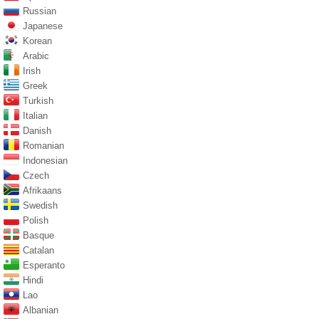
Russian
Japanese
Korean
Arabic
Irish
Greek
Turkish
Italian
Danish
Romanian
Indonesian
Czech
Afrikaans
Swedish
Polish
Basque
Catalan
Esperanto
Hindi
Lao
Albanian