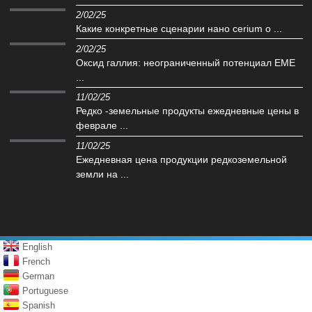
2/02/25
Какие конкретные сценарии нано cerium o ...
2/02/25
Оксид галлия: неограниченный потенциал EME
...
11/02/25
Редко -земельные продукты ежедневные цены в
феврале ...
11/02/25
Ежедневная цена продукции редкоземельной
земли на ...
English
French
German
Portuguese
Spanish