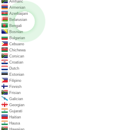
Amharic
Armenian
Azerbaijani
Belarusian
Bengali
Bosnian
Bulgarian
Cebuano
Chichewa
Corsican
Croatian
Dutch
Estonian
Filipino
Finnish
Frisian
Galician
Georgian
Gujarati
Haitian
Hausa
Hawaiian