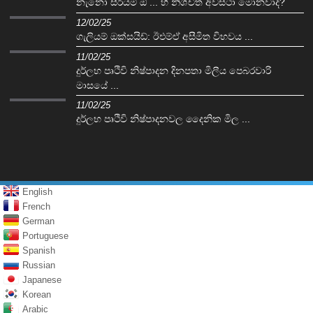
නැනෝ සීරියම් ඕ ... හි නිශ්චිත අවස්ථා මොනවාද?
12/02/25
ගැලියම් ඔක්සයිඩ්: ඊඑම්ඒ අසීමිත විභවය ...
11/02/25
දුර්ලභ පෘථිවි නිෂ්පාදන දිනපතා මිලීය පෙබරවාරි
මාසයේ ...
11/02/25
දුර්ලභ පෘථිවි නිෂ්පාදනවල දෛනික මිල ...
English
French
German
Portuguese
Spanish
Russian
Japanese
Korean
Arabic