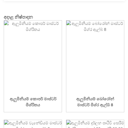
අදාළ නිෂ්පාදන
ඇලුමිනියම් කොපර් මාස්ටර්
ඇලුමිනියම් බෝරෝන්
මිශ්රිතය
මාස්ටර් මිශ්ර ඇල්බ් 8