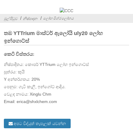
ලෝහ මිශ්ර ලෝහය
මුල් පිටුව
නිෂ්පාදන
තඹ YTTrium මාස්ටර් ඇලෝයි uly20 ලෝහ
ඉන්ගොට්ස්
කෙටි විස්තරය:
නිෂ්පාදිතය: කොපර් YTTrium ලෝහ ඉන්ගොට්ස්
සූත්රය: කුයි
Y අන්තර්ගතය: 20%
පෙනුම: ගැටි කෑලි, ඉන්ගෝට් ආදිය.
වෙළඳ නාමය: Xinglu Chm
Email: erica@shxlchem.com
අපට විද්යුත් තැපෑලක් යවන්න