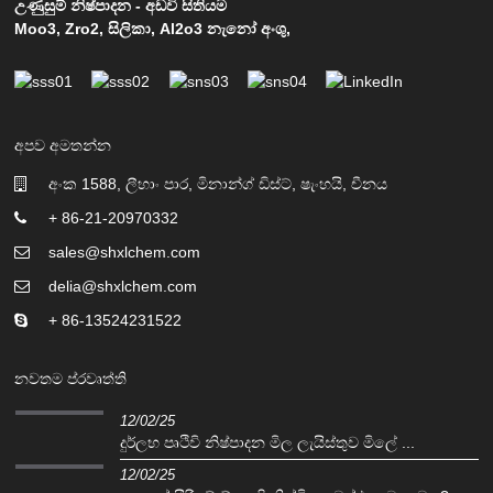
උණුසුම් නිෂ්පාදන
-
අඩවි සිතියම
Moo3
,
Zro2
,
සිලිකා
,
Al2o3 නැනෝ අංශු
,
අපව අමතන්න
අංක 1588, ලීහාං පාර, මිනාන්ග් ඩිස්ට්, ෂැංහයි, චීනය
+ 86-21-20970332
sales@shxlchem.com
delia@shxlchem.com
+ 86-13524231522
නවතම ප්රවෘත්ති
12/02/25
දුර්ලභ පෘථිවි නිෂ්පාදන මිල ලැයිස්තුව මිලේ ...
12/02/25