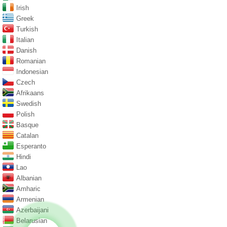
Irish
Greek
Turkish
Italian
Danish
Romanian
Indonesian
Czech
Afrikaans
Swedish
Polish
Basque
Catalan
Esperanto
Hindi
Lao
Albanian
Amharic
Armenian
Azerbaijani
Belarusian