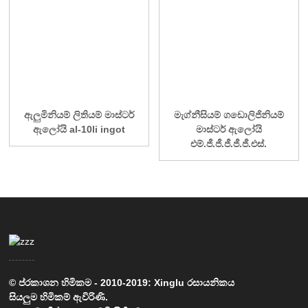
ඇලුමිනියම් ලිතියම් මාස්ටර්
මැග්නීසියම් ගඩොලිජිනියම්
ඇලෝයි al-10li ingot
මාස්ටර් ඇලෝයි
එම්.ජී.ජී.ජී.ජී.ජී.එස්.
© ප්රකාශන හිමිකම - 2010-2019: Xinglu රසායනිකය
සියලුම හිමිකම් ඇවිරිණි.