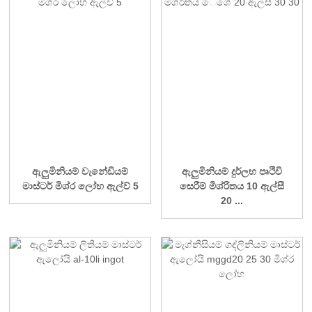
ඇලුමිනියම් වැනේඩියම්
ඇලුමිනියම් දුර්ලභ පෘථිවි
මාස්ටර් මිශ්ර ලෝහ ඇල්ව් 5
සෙරීම් මිශ්රිතය 10 ඇල්සී
20 ...