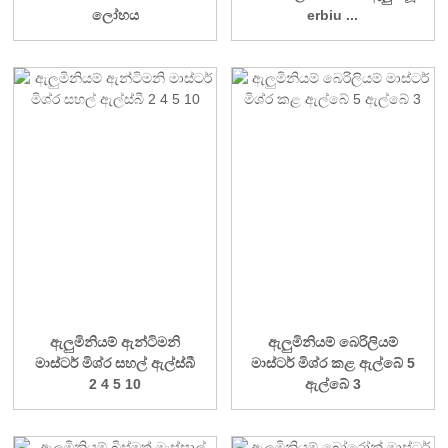
ලෝහය
erbiu ...
ඇලුමිනියම් ඇන්ටිමනි
ඇලුමිනියම් බෙරිලියම්
මාස්ටර් මිශ්ර සහල් ඇල්ස්බී
මාස්ටර් මිශ්ර කළ ඇල්බේ 5
2 4 5 10
ඇල්බේ 3