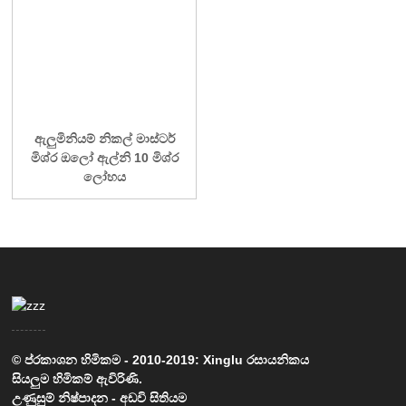
ඇලුමිනියම් නිකල් මාස්ටර්
මිශ්ර ඔලෝ ඇල්නි 10 මිශ්ර
ලෝහය
© ප්රකාශන හිමිකම - 2010-2019: Xinglu රසායනිකය
සියලුම හිමිකම් ඇවිරිණි.
උණුසුම් නිෂ්පාදන
-
අඩවි සිතියම