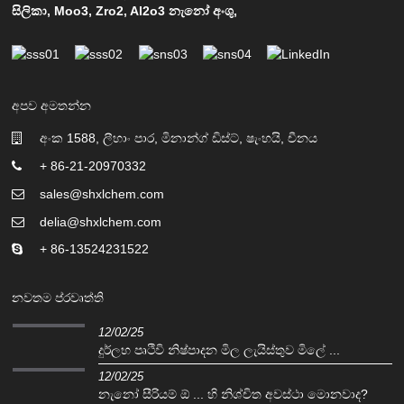
සිලිකා
,
Moo3
,
Zro2
,
Al2o3 නැනෝ අංශු
,
අපව අමතන්න
අංක 1588, ලීහාං පාර, මිනාන්ග් ඩිස්ට්, ෂැංහයි, චීනය
+ 86-21-20970332
sales@shxlchem.com
delia@shxlchem.com
+ 86-13524231522
නවතම ප්රවෘත්ති
12/02/25
දුර්ලභ පෘථිවි නිෂ්පාදන මිල ලැයිස්තුව මිලේ ...
12/02/25
නැනෝ සීරියම් ඕ ... හි නිශ්චිත අවස්ථා මොනවාද?