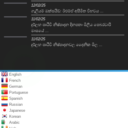
12/02/25
ගැලියම් ඔක්සයිඩ්: ඊඑම්ඒ අසීමිත විභවය ...
11/02/25
දුර්ලභ පෘථිවි නිෂ්පාදන දිනපතා මිලීය පෙබරවාරි
මාසයේ ...
11/02/25
දුර්ලභ පෘථිවි නිෂ්පාදනවල දෛනික මිල ...
English
French
German
Portuguese
Spanish
Russian
Japanese
Korean
Arabic