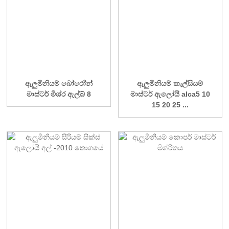
ඇලුමිනියම් බෝරෝන්
ඇලුමිනියම් කැල්සියම්
මාස්ටර් මිශ්ර ඇල්බ් 8
මාස්ටර් ඇලෝයි alca5 10
15 20 25 ...