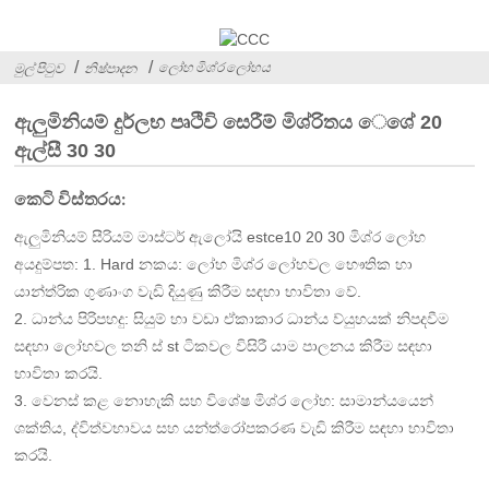
ලෝහ මිශ්ර ලෝහය
මුල් පිටුව
නිෂ්පාදන
ඇලුමිනියම් දුර්ලභ පෘථිවි සෙරීම් මිශ්රිතය ෙශේ 20
ඇල්සී 30 30
කෙටි විස්තරය:
ඇලුමිනියම් සීරියම් මාස්ටර් ඇලෝයි estce10 20 30 මිශ්ර ලෝහ
අයදුම්පත: 1. Hard නකය: ලෝහ මිශ්ර ලෝහවල භෞතික හා
යාන්ත්රික ගුණාංග වැඩි දියුණු කිරීම සඳහා භාවිතා වේ.
2. ධාන්ය පිරිපහදු: සියුම් හා වඩා ඒකාකාර ධාන්ය ව්යුහයක් නිපදවීම
සඳහා ලෝහවල තනි ස් st ටිකවල විසිරී යාම පාලනය කිරීම සඳහා
භාවිතා කරයි.
3. වෙනස් කළ නොහැකි සහ විශේෂ මිශ්ර ලෝහ: සාමාන්යයෙන්
ශක්තිය, ද්විත්වභාවය සහ යන්ත්රෝපකරණ වැඩි කිරීම සඳහා භාවිතා
කරයි.