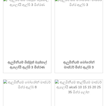
ඇලුමිනියම් බිස්මූත් මැස්සාල්
ඇලුමිනියම් බෝරෝන්
ඇලෝයි ඇල්බි 3 මිශ්රණ
මාස්ටර් මිශ්ර ඇල්බ් 3