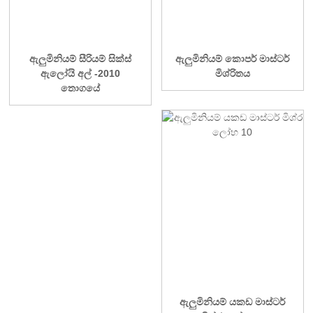
ඇලුමිනියම් සීරියම් සික්ස්
ඇලුමිනියම් කොපර් මාස්ටර්
ඇලෝයි අල් -2010
මිශ්රිතය
තොගයේ
ඇලුමිනියම් යකඩ මාස්ටර්