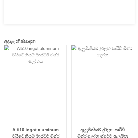
අදාළ නිෂ්පාදන
Alti10 ingot aluminum
ඇලුමිනියම් දුර්ලභ පෘථිවි
ටයිටේනියම් මාස්ටර් මිශ්ර
මිශ්ර ලෝහ ග්රේට් ඇලුමිනූ