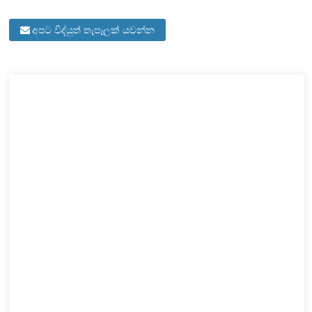
අපට විද්යුත් තැපෑලක් යවන්න