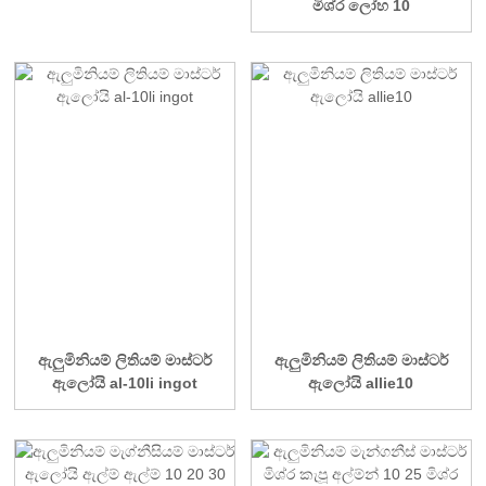
මිශ්ර ලෝහ 10
ඇලුමිනියම් ලිතියම් මාස්ටර්
ඇලුමිනියම් ලිතියම් මාස්ටර්
ඇලෝයි al-10li ingot
ඇලෝයි allie10