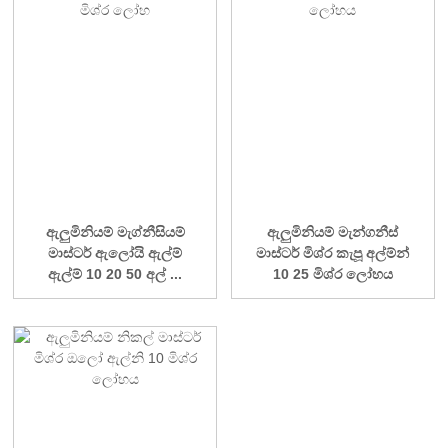
ඇලුමිනියම් මැග්නීසියම්
ඇලුමිනියම් මැන්ගනීස්
මාස්ටර් ඇලෝයි ඇල්ම්
මාස්ටර් මිශ්ර කැපූ අල්ම්න්
ඇල්ම් 10 20 50 අල් ...
10 25 මිශ්ර ලෝහය