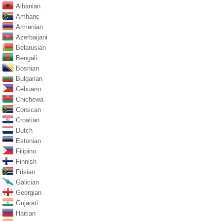
Albanian
Amharic
Armenian
Azerbaijani
Belarusian
Bengali
Bosnian
Bulgarian
Cebuano
Chichewa
Corsican
Croatian
Dutch
Estonian
Filipino
Finnish
Frisian
Galician
Georgian
Gujarati
Haitian