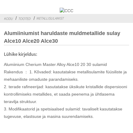
METALLISULAMIST
KODU
TOOTED
Alumiiniumist haruldaste muldmetallide sulay
Alce10 Alce20 Alce30
Lühike kirjeldus:
Alumiinium Cherium Master Alloy Alce10 20 30 sulamid
Rakendus ： 1. Kõvaded: kasutatakse metallisulamite füüsiliste ja
mehaaniliste omaduste parandamiseks.
2. terade rafineerijad: kasutatakse üksikute kristallide dispersiooni
kontrollimiseks metallides, et saada peenema ja ühtlasema
teravilja struktuur.
3. Modifikaatorid ja spetsiaalsed sulamid: tavaliselt kasutatakse
tugevuse, elastsuse ja masina suurendamiseks.