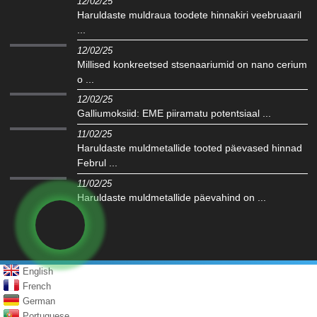
12/02/25
Haruldaste muldraua toodete hinnakiri veebruaaril
...
12/02/25
Millised konkreetsed stsenaariumid on nano cerium
o ...
12/02/25
Galliumoksiid: EME piiramatu potentsiaal ...
11/02/25
Haruldaste muldmetallide tooted päevased hinnad
Februl ...
11/02/25
Haruldaste muldmetallide päevahind on ...
English
French
German
Portuguese