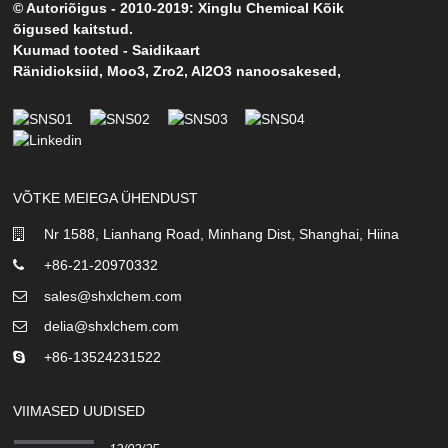
© Autoriõigus - 2010-2019: Xinglu Chemical Kõik
õigused kaitstud.
Kuumad tooted
-
Saidikaart
Ränidioksiid
,
Moo3
,
Zro2
,
Al2O3 nanoosakesed
,
VÕTKE MEIEGA ÜHENDUST
Nr 1588, Lianhang Road, Minhang Dist, Shanghai, Hiina
+86-21-20970332
sales@shxlchem.com
delia@shxlchem.com
+86-13524231522
VIIMASED UUDISED