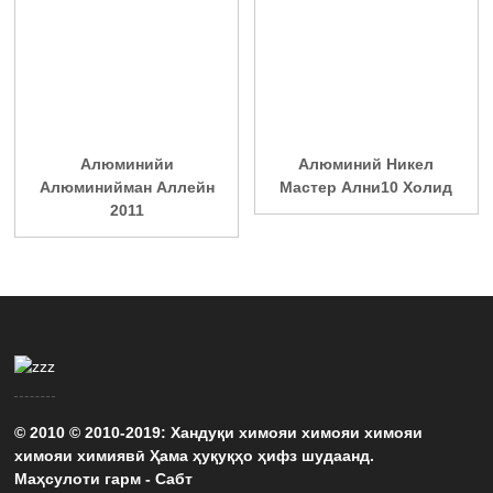
Алюминийи
Алюминий Никел
Алюминийман Аллейн
Мастер Ални10 Холид
2011
© 2010 © 2010-2019: Хандуқи химояи химояи химояи
химояи химиявӣ Ҳама ҳуқуқҳо ҳифз шудаанд.
Маҳсулоти гарм
-
Сабт