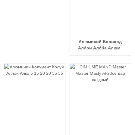
Алюминий Борвард
Албой Албба Алюм |