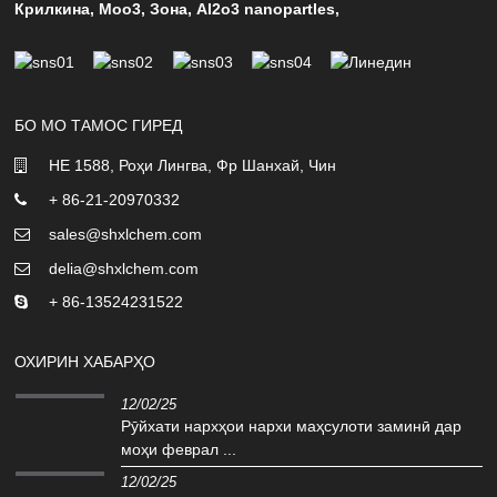
Крилкина
,
Moo3
,
Зона
,
Al2o3 nanopartles
,
БО МО ТАМОС ГИРЕД
НЕ 1588, Роҳи Лингва, Фр Шанхай, Чин
+ 86-21-20970332
sales@shxlchem.com
delia@shxlchem.com
+ 86-13524231522
ОХИРИН ХАБАРҲО
12/02/25
Рӯйхати нархҳои нархи маҳсулоти заминӣ дар
моҳи феврал ...
12/02/25