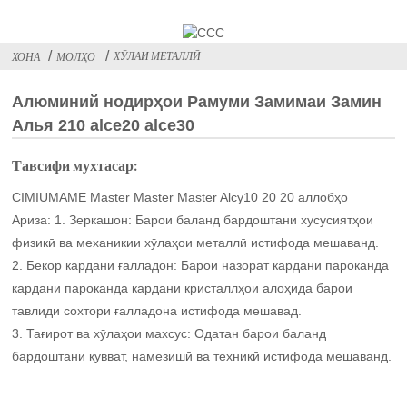
ХӮЛАИ МЕТАЛЛӢ
ХОНА
МОЛҲО
Алюминий нодирҳои Рамуми Замимаи Замин
Алья 210 alce20 alce30
Тавсифи мухтасар:
CIMIUMAME Master Master Master Alcy10 20 20 аллобҳо
Ариза: 1. Зеркашон: Барои баланд бардоштани хусусиятҳои
физикӣ ва механикии хӯлаҳои металлӣ истифода мешаванд.
2. Бекор кардани ғалладон: Барои назорат кардани пароканда
кардани пароканда кардани кристаллҳои алоҳида барои
тавлиди сохтори ғалладона истифода мешавад.
3. Тағирот ва хӯлаҳои махсус: Одатан барои баланд
бардоштани қувват, намезишӣ ва техникӣ истифода мешаванд.