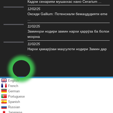
Кадом сенарияи мушаххас нано Cerarium ...
12/02/25
Оксиди Gallium: Потенсиали бемаҳдудияти eme
...
11/02/25
Заминҳои нодири замин нархи ҳаррӯза ба болои
моҳона
11/02/25
Нархи ҳамарӯзаи маҳсулоти нодири Замин дар
...
English
French
German
Portuguese
Spanish
Russian
Japanese