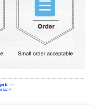
ngot klump
0 ALMO80