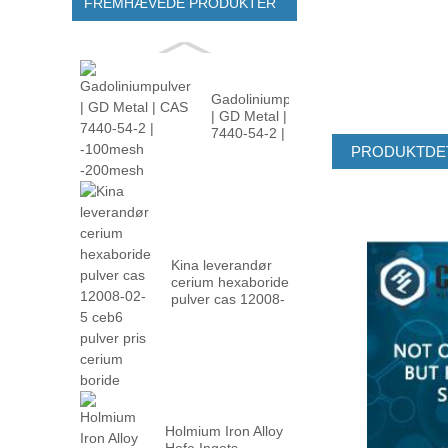
FREMHÆVEDE PRODUKTER
Gadoliniumpulver
| GD Metal | CAS
7440-54-2 |
-100m ...
PRODUKTDE
Kina leverandør
cerium hexaboride
pulver cas 12008-
02 ...
Holmium Iron Alloy
Hofe Ingots