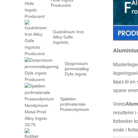
Producent
Gadolinium Iron
Alloy Gdfe
ingotots
Producent
Aluminiu
Dysprosium
Masterleger
jernmetallegering
legeringsel
Dyfe ingots
Producent
føjes til e
sparer ener
Sjælden
Vores
Alum
jordmateriale
Praseodymium
resulterer i
Neodymium
Metal PRN ...
forbedrer k
ende i forb