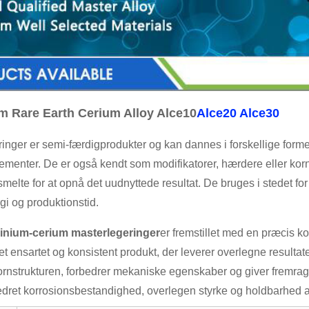
m Rare Earth Cerium Alloy Alce10
Alce20
Alce30
inger er semi-færdigprodukter og kan dannes i forskellige former
ementer. De er også kendt som modifikatorer, hærdere eller korn
n smelte for at opnå det uudnyttede resultat. De bruges i stedet f
gi og produktionstid.
inium-cerium masterlegeringer
er fremstillet med en præcis k
 et ensartet og konsistent produkt, der leverer overlegne resultat
ornstrukturen, forbedrer mekaniske egenskaber og giver fremragend
edret korrosionsbestandighed, overlegen styrke og holdbarhed 