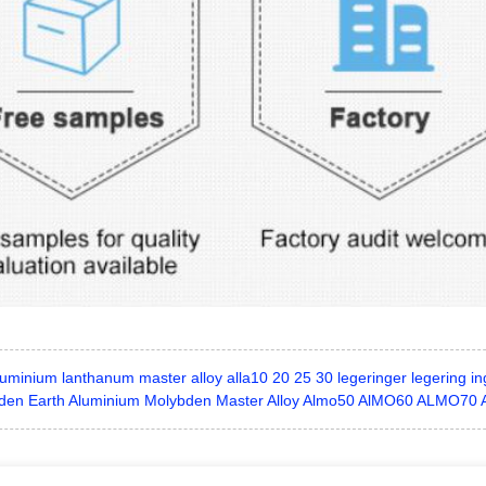
luminium lanthanum master alloy alla10 20 25 30 legeringer legering i
lden Earth Aluminium Molybden Master Alloy Almo50 AlMO60 ALMO7