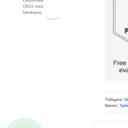
Med
kendsgerning ...
Tidligere:
A
Næste:
Sjæ