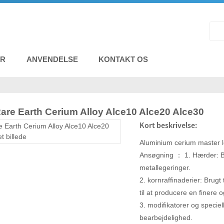
ER
ANVENDELSE
KONTAKT OS
are Earth Cerium Alloy Alce10 Alce20 Alce30
Kort beskrivelse:
Aluminium cerium master l
Ansøgning ： 1. Hærder: Br
metallegeringer.
2. kornraffinaderier: Brugt t
til at producere en finere 
3. modifikatorer og speciell
bearbejdelighed.