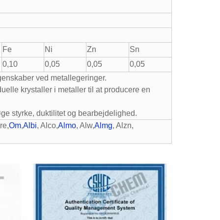
Fe
Ni
Zn
Sn
0,10
0,05
0,05
0,05
egenskaber ved metallegeringer.
duelle krystaller i metaller til at producere en
øge styrke, duktilitet og bearbejdelighed.
lre,
Om
,
Albi
, Alco,
Almo
, Alw,
Almg
, Alzn,