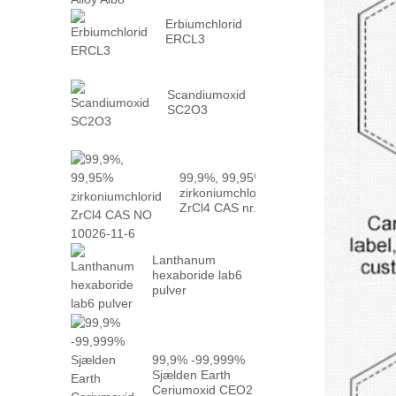
Erbiumchlorid
ERCL3
Scandiumoxid
SC2O3
99,9%, 99,95%
zirkoniumchlorid
ZrCl4 CAS nr.
10026 -...
Lanthanum
hexaboride lab6
pulver
99,9% -99,999%
Sjælden Earth
Ceriumoxid CEO2