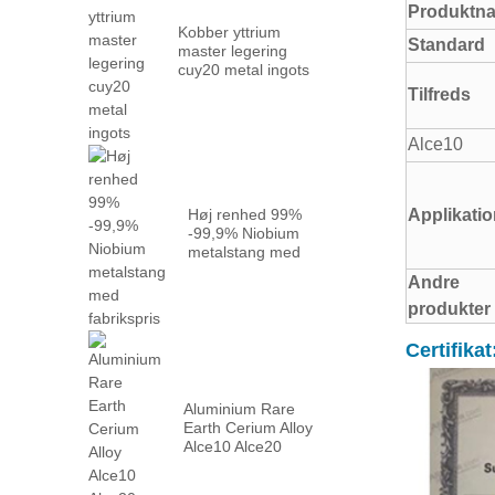
Produktn
Kobber yttrium
Standard
master legering
cuy20 metal ingots
Tilfreds
Alce10
Høj renhed 99%
Applikatio
-99,9% Niobium
metalstang med
fabrik ...
Andre
produkter
Certifikat
Aluminium Rare
Earth Cerium Alloy
Alce10 Alce20
Alce30