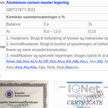
avn
Aluminium cerium master legering
GB/T27677-2011
Kemiske sammensætninger ≤ %
Balance
Ce
Si
Al
8.0 ~ 12.0
0,10
1. Hardeners: Brugt til forbedring af fysiske og mekaniske 
2. kornraffinaderier: Brugt til kontrol af spredningen af ​​indivi
ner
finere og mere ensartet kornstruktur.
3. modifikatorer og specielle legeringer: bruges typisk til at 
Almn
,
Alti
,
Alni
,
ALV
,
ALSR
,
Alzr
,
Alca
,
Alli
,
Alfe
,
Alcu
, Alcr,
Alb
, A
Alsn,
Alce
,
Aly
,
Alla
, Alpr, Alnd, Alyb,
Alsc
osv.
: