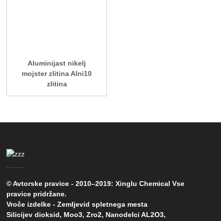
Aluminijast nikelj
mojster zlitina Alni10
zlitina
© Avtorske pravice - 2010–2019: Xinglu Chemical Vse
pravice pridržane.
Vroče izdelke
-
Zemljevid spletnega mesta
Silicijev dioksid
,
Moo3
,
Zro2
,
Nanodelci AL2O3
,