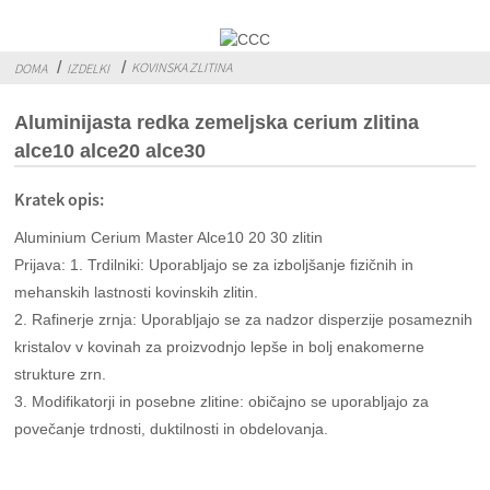
KOVINSKA ZLITINA
DOMA
IZDELKI
Aluminijasta redka zemeljska cerium zlitina
alce10 alce20 alce30
Kratek opis:
Aluminium Cerium Master Alce10 20 30 zlitin
Prijava: 1. Trdilniki: Uporabljajo se za izboljšanje fizičnih in
mehanskih lastnosti kovinskih zlitin.
2. Rafinerje zrnja: Uporabljajo se za nadzor disperzije posameznih
kristalov v kovinah za proizvodnjo lepše in bolj enakomerne
strukture zrn.
3. Modifikatorji in posebne zlitine: običajno se uporabljajo za
povečanje trdnosti, duktilnosti in obdelovanja.