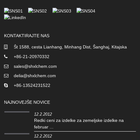
KONTAKTIRAJTE NAS
Št 1588, cesta Lianhang, Minhang Dist, Šanghaj, Kitajska
+86-21-20970332
sales@shxlchem.com
delia@shxlchem.com
+86-13524231522
NAJNOVEJŠE NOVICE
12.2.2012
Redki ceni za izdelke za zemeljske izdelke na
februar ...
12.2.2012