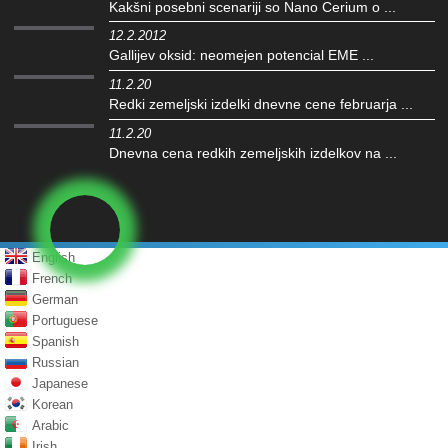
Kakšni posebni scenariji so Nano Cerium o ...
12.2.2012
Gallijev oksid: neomejen potencial EME ...
11.2.20
Redki zemeljski izdelki dnevne cene februarja ...
11.2.20
Dnevna cena redkih zemeljskih izdelkov na ...
English
French
German
Portuguese
Spanish
Russian
Japanese
Korean
Arabic
Irish