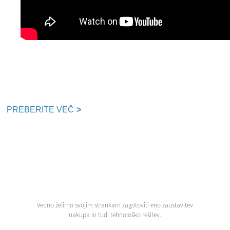
Stranke iz sveta pozdravljamo, da obiščemo našo tovarno in
skupaj vzpostavimo dobro sodelovanje!
PREBERITE VEČ
>
Vedno želimo svojim strankam zagotoviti eno zaustavitev
nakupa in tudi tehnološko rešitev.