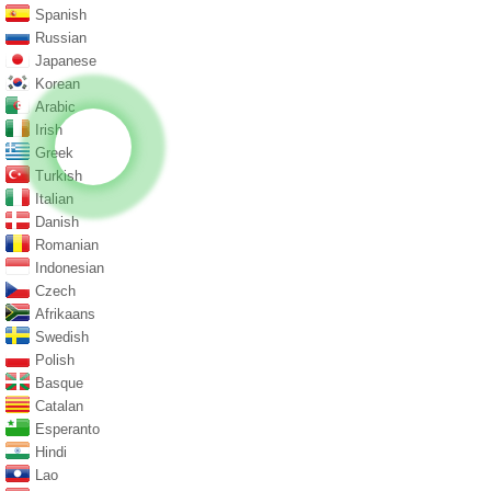
Spanish
Russian
Japanese
Korean
Arabic
Irish
Greek
Turkish
Italian
Danish
Romanian
Indonesian
Czech
Afrikaans
Swedish
Polish
Basque
Catalan
Esperanto
Hindi
Lao