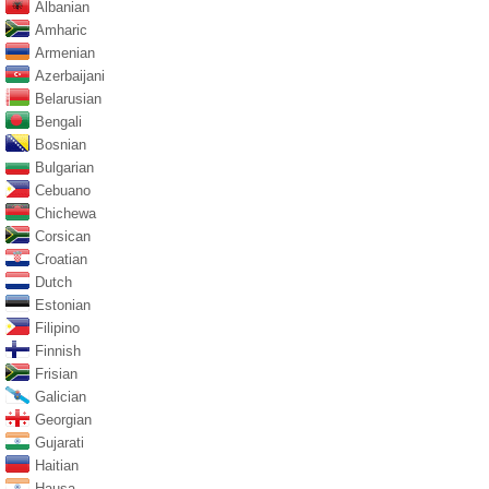
Albanian
Amharic
Armenian
Azerbaijani
Belarusian
Bengali
Bosnian
Bulgarian
Cebuano
Chichewa
Corsican
Croatian
Dutch
Estonian
Filipino
Finnish
Frisian
Galician
Georgian
Gujarati
Haitian
Hausa