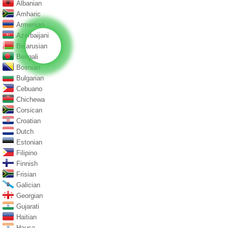
Albanian
Amharic
Armenian
Azerbaijani
Belarusian
Bengali
Bosnian
Bulgarian
Cebuano
Chichewa
Corsican
Croatian
Dutch
Estonian
Filipino
Finnish
Frisian
Galician
Georgian
Gujarati
Haitian
Hausa