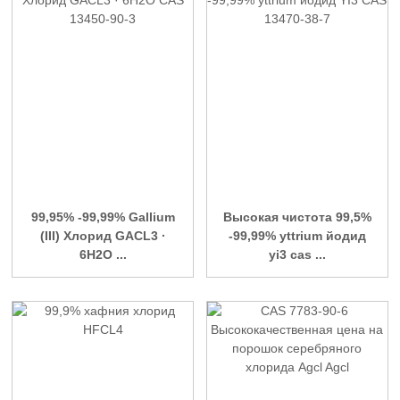
99,95% -99,99% Gallium
Высокая чистота 99,5%
(III) Хлорид GACL3 ·
-99,99% yttrium йодид
6H2O ...
yi3 cas ...