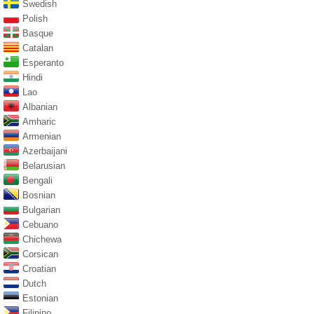
Swedish
Polish
Basque
Catalan
Esperanto
Hindi
Lao
Albanian
Amharic
Armenian
Azerbaijani
Belarusian
Bengali
Bosnian
Bulgarian
Cebuano
Chichewa
Corsican
Croatian
Dutch
Estonian
Filipino