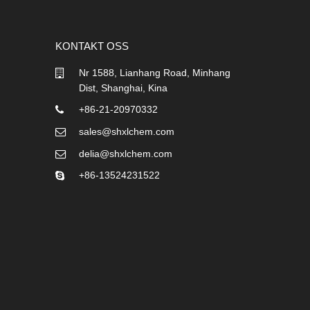
KONTAKT OSS
Nr 1588, Lianhang Road, Minhang
Dist, Shanghai, Kina
+86-21-20970332
sales@shxlchem.com
delia@shxlchem.com
+86-13524231522