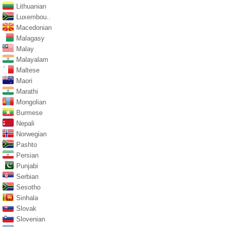
Lithuanian
Luxembou..
Macedonian
Malagasy
Malay
Malayalam
Maltese
Maori
Marathi
Mongolian
Burmese
Nepali
Norwegian
Pashto
Persian
Punjabi
Serbian
Sesotho
Sinhala
Slovak
Slovenian