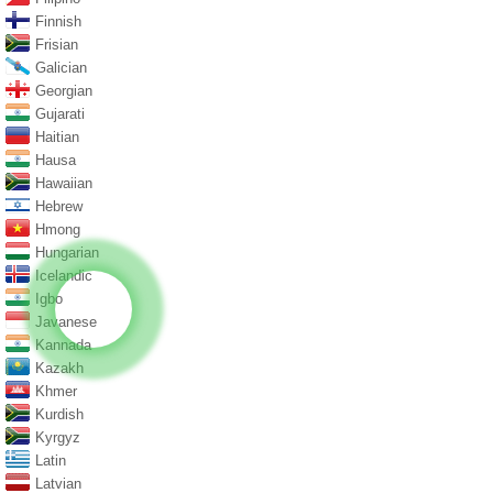
Finnish
Frisian
Galician
Georgian
Gujarati
Haitian
Hausa
Hawaiian
Hebrew
Hmong
Hungarian
Icelandic
Igbo
Javanese
Kannada
Kazakh
Khmer
Kurdish
Kyrgyz
Latin
Latvian