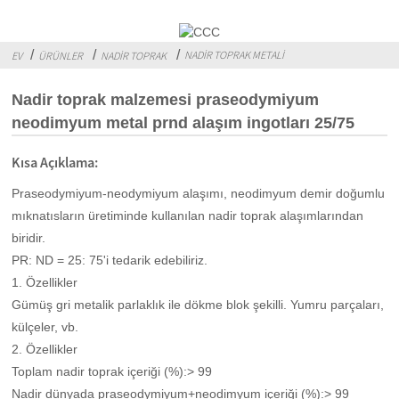
NADIR TOPRAK METALI
EV
ÜRÜNLER
NADIR TOPRAK
Nadir toprak malzemesi praseodymiyum
neodimyum metal prnd alaşım ingotları 25/75
Kısa Açıklama:
Praseodymiyum-neodymiyum alaşımı, neodimyum demir doğumlu
mıknatısların üretiminde kullanılan nadir toprak alaşımlarından
biridir.
PR: ND = 25: 75'i tedarik edebiliriz.
1. Özellikler
Gümüş gri metalik parlaklık ile dökme blok şekilli. Yumru parçaları,
külçeler, vb.
2. Özellikler
Toplam nadir toprak içeriği (%):> 99
Nadir dünyada praseodymiyum+neodimyum içeriği (%):> 99