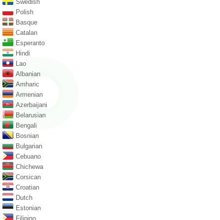
Swedish
Polish
Basque
Catalan
Esperanto
Hindi
Lao
Albanian
Amharic
Armenian
Azerbaijani
Belarusian
Bengali
Bosnian
Bulgarian
Cebuano
Chichewa
Corsican
Croatian
Dutch
Estonian
Filipino