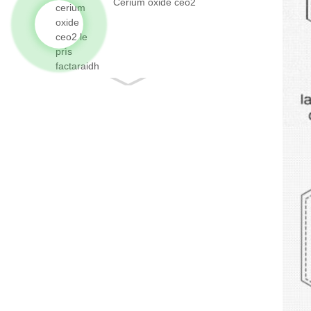
Cerium oxide ceo2
le fìrinn ...