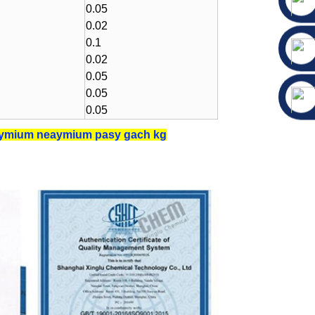
0.05
0.02
0.1
0.02
0.05
0.05
0.05
dymium neaymium pasy gach kg