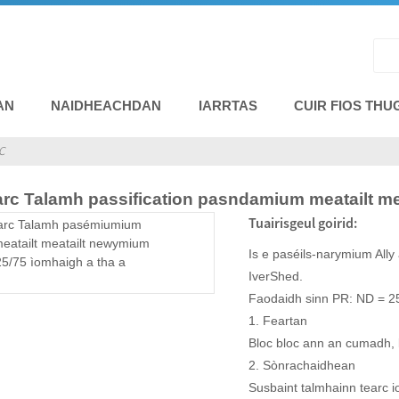
AN
NAIDHEACHDAN
IARRTAS
CUIR FIOS THU
C
earc Talamh passification pasndamium meatailt m
Tuairisgeul goirid:
Is e paséils-narymium All
IverShed.
Faodaidh sinn PR: ND = 25
1. Feartan
Bloc bloc ann an cumadh, le
2. Sònrachaidhean
Susbaint talmhainn tearc 