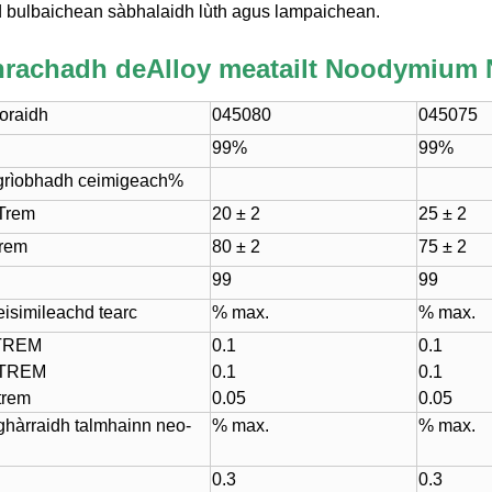
id bulbaichean sàbhalaidh lùth agus lampaichean.
rachadh de
Alloy meatailt Noodymium
oraidh
045080
045075
99%
99%
grìobhadh ceimigeach%
 Trem
20 ± 2
25 ± 2
trem
80 ± 2
75 ± 2
99
99
isimileachd tearc
% max.
% max.
 TREM
0.1
0.1
 TREM
0.1
0.1
trem
0.05
0.05
hàrraidh talmhainn neo-
% max.
% max.
0.3
0.3