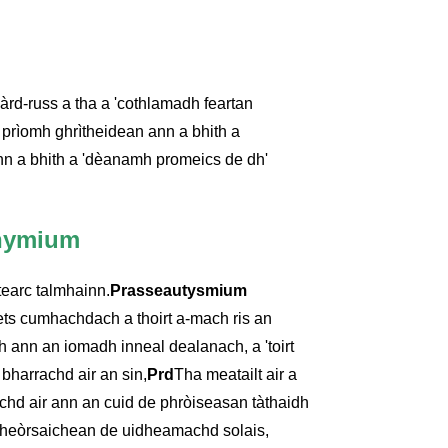
rd-russ a tha a 'cothlamadh feartan
prìomh ghrìtheidean ann a bhith a
n a bhith a 'dèanamh promeics de dh'
thymium
tearc talmhainn.
Prasseautysmium
ets cumhachdach a thoirt a-mach ris an
ann an iomadh inneal dealanach, a 'toirt
 bharrachd air an sin,
Prd
Tha meatailt air a
hd air ann an cuid de phròiseasan tàthaidh
 sheòrsaichean de uidheamachd solais,