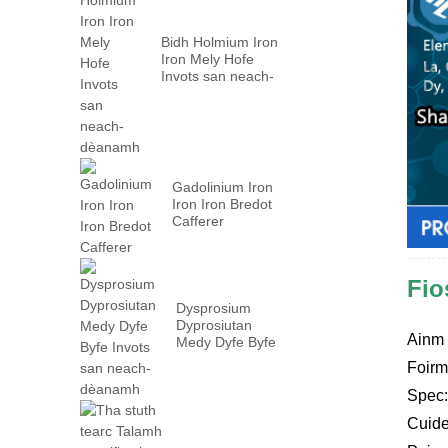
Bidh Holmium Iron
Iron Mely Hofe
Invots san neach-
dèanamh
Gadolinium Iron
Iron Iron Bredot
Cafferer
Fio
Dysprosium
Dyprosiutan
Ainm 
Medy Dyfe Byfe
Invots san neach-
Foirm
dèanamh
Spec:
Cuide