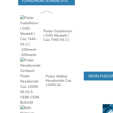
TORAIDHEAN SÒNRAICHTE
Pùdar Gadolinium
| GAD Meatailt |
Cas 7440-54-2 |
-100m ...
MION-FHIOS
Pùdar Helibal
Hexaboride Cas
12008-02 ...