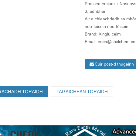
Prasseatemium + Naseays
3. adhbhar
Air a chleachdadh sa mhòr-
neo-fèisein neo-fèisein.
Brand: Xinglu ceim
Email: erica@shxlchem.c
Cuir post-d thugainn
RACHADH TORAIDH
TAGAICHEAN TORAIDH