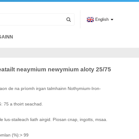
English
GAINN
eatailt neaymium newymium aloty 25/75
y aon de na prìomh irgan talmhainn Nothymium-Iron-
: 75 a thoirt seachad.
 lus-staileach liath airgid. Pìosan cnap, ingotts, msaa.
iomlan (%):> 99