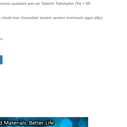
mium susbaint ann an Talamh Talmhainn (%):> 99
chuid mar chuiradair iarainn iarainn Ironmium agus allys
om