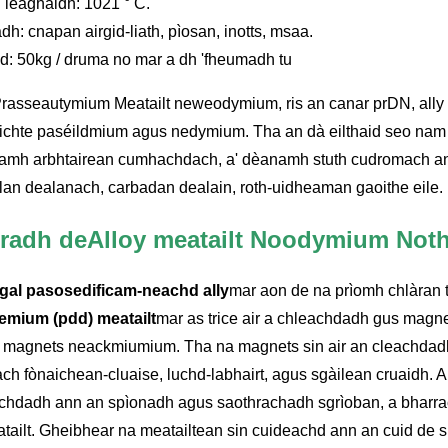
 leaghaidh: 1021 ° C.
h: cnapan airgid-liath, pìosan, inotts, msaa.
d: 50kg / druma no mar a dh 'fheumadh tu
rasseautymium Meatailt neweodymium, ris an canar prDN, ally à
ichte paséildmium agus nedymium. Tha an dà eilthaid seo nam 
amh arbhtairean cumhachdach, a' dèanamh stuth cudromach an
lan dealanach, carbadan dealain, roth-uidheaman gaoithe eile.
radh de
Alloy meatailt Noodymium No
gal pasosedificam-neachd ally
mar aon de na prìomh chlàran 
emium (pdd) meatailt
mar as trice air a chleachdadh gus magn
 magnets neackmiumium. Tha na magnets sin air an cleachdadh 
ach fònaichean-cluaise, luchd-labhairt, agus sgàilean cruaidh. A
chdadh ann an spìonadh agus saothrachadh sgrìoban, a bharrac
atailt. Gheibhear na meatailtean sin cuideachd ann an cuid de