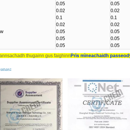
0.05
0.05
0.02
0.02
0.1
0.1
0.02
0.02
 w
0.05
0.05
0.05
0.05
0.05
0.05
rannsachadh thugainn gus faighinn
Prìs mìneachaidh passeo
eanas
: