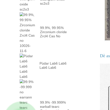
sc2o3
99.9%, 99.95%
Zirconium cloride
Zrcl4 Cas No
10026 -...
Dè as
Pùdar Lab6 Lab6
Lab6 Lab6
99.9% -99.999%
earball tearc