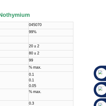
 Nothymium
045070
99%
20 ± 2
80 ± 2
99
% max.
0.1
0.1
0.05
% max.
0.3