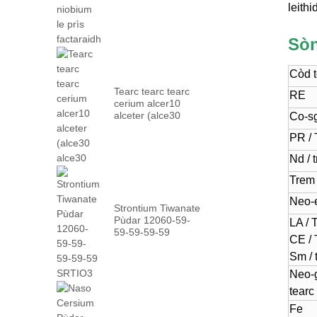
factaraidh ...
leith
Sòn
Còd t
Tearc tearc tearc
RE
cerium alcer10
alceter (alce30
Co-s
alce30
PR /
Nd / 
Trem
Neo-e
Strontium Tiwanate
Pùdar 12060-59-
LA /
59-59-59-59
CE /
SRTIO3
Sm / 
Neo-g
tearc
Fe