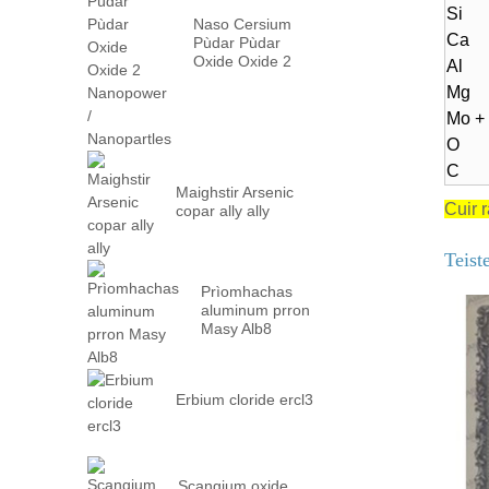
Si
Naso Cersium
Ca
Pùdar Pùdar
Oxide Oxide 2
Al
Nanopower /
Mg
Nanopartles
Mo +
O
C
Maighstir Arsenic
Cuir 
copar ally ally
Teist
Prìomhachas
aluminum prron
Masy Alb8
Erbium cloride ercl3
Scangium oxide