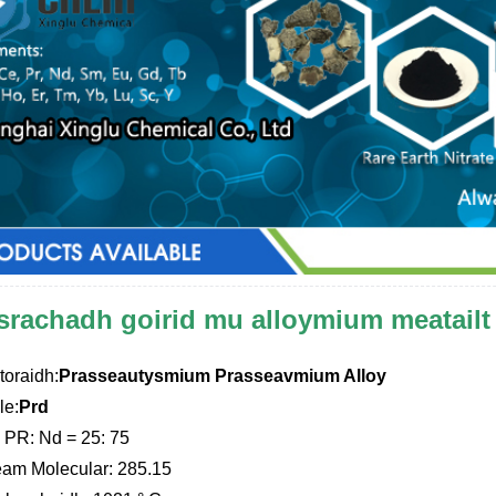
srachadh goirid mu alloymium meatail
toraidh:
Prasseautysmium Prasseavmium Alloy
le:
Prd
 PR: Nd = 25: 75
am Molecular: 285.15