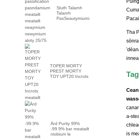
Puing
Stuth Talamh
Cumad
Talamh
PasSeautymiumium
Pacai
Meatailt meatailt
Nothymium
Tha P
Nothymium ...
sònra
'dèan
innea
TOPER MORTY
PREST MORTY
Tag
TOY UPT20 Incrots
meatailt
Cean
wass
canar
a-ste
Àrd Purity 99%
chlea
-99.9% bar meatailt
is me
niobium le