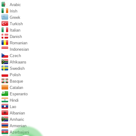
Arabic
Irish
Greek
Turkish
Italian
Danish
Romanian
Indonesian
Czech
Afrikaans
Swedish
Polish
Basque
Catalan
Esperanto
Hindi
Lao
Albanian
Amharic
Armenian
Azerbaijani