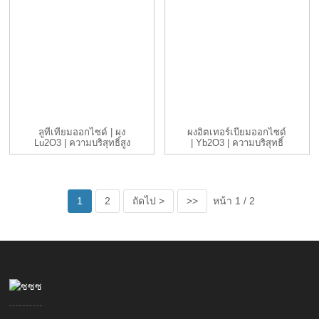
ลูทีเทียมออกไซด์ | ผง
ผงอิตเทอร์เบียมออกไซด์
Lu2O3 | ความบริสุทธิ์สูง
| Yb2O3 | ความบริสุทธิ์
99....
สูง 99...
1
2
ถัดไป >
>>
หน้า 1 / 2