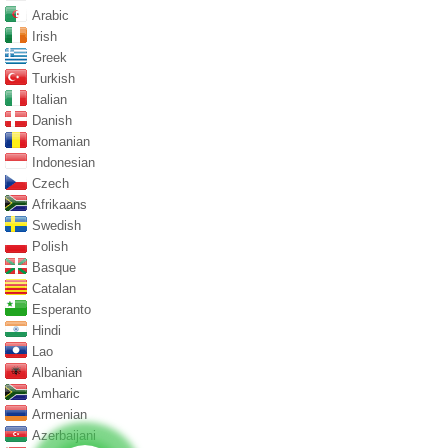
Arabic
Irish
Greek
Turkish
Italian
Danish
Romanian
Indonesian
Czech
Afrikaans
Swedish
Polish
Basque
Catalan
Esperanto
Hindi
Lao
Albanian
Amharic
Armenian
Azerbaijani