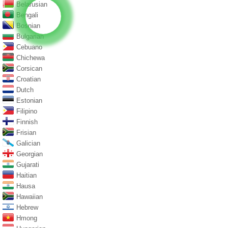
Belarusian
Bengali
Bosnian
Bulgarian
Cebuano
Chichewa
Corsican
Croatian
Dutch
Estonian
Filipino
Finnish
Frisian
Galician
Georgian
Gujarati
Haitian
Hausa
Hawaiian
Hebrew
Hmong