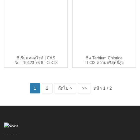
ซีเรียมคลอไรด์ | CAS
ซื้อ Terbium Chloride
No.: 19423-76-8 | CeCl3
TbCl3 ความบริสุทธิ์สูง
|...
Cas 1379...
1
2
ถัดไป >
>>
หน้า 1 / 2