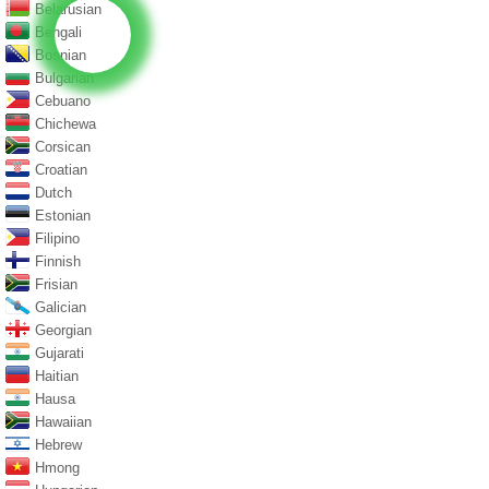
Belarusian
Bengali
Bosnian
Bulgarian
Cebuano
Chichewa
Corsican
Croatian
Dutch
Estonian
Filipino
Finnish
Frisian
Galician
Georgian
Gujarati
Haitian
Hausa
Hawaiian
Hebrew
Hmong