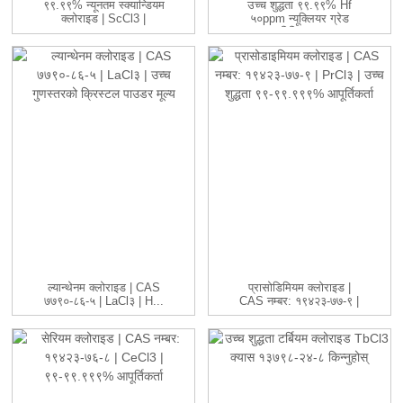
९९.९९% न्यूनतम स्क्यान्डियम
उच्च शुद्धता ९९.९९% Hf
क्लोराइड | ScCl3 |
५०ppm न्यूक्लियर ग्रेड
९९-९९.९९९...
रिफिन...
ल्यान्थेनम क्लोराइड | CAS
प्रासोडिमियम क्लोराइड |
७७९०-८६-५ | LaCl३ | H...
CAS नम्बर: १९४२३-७७-९ |
प...