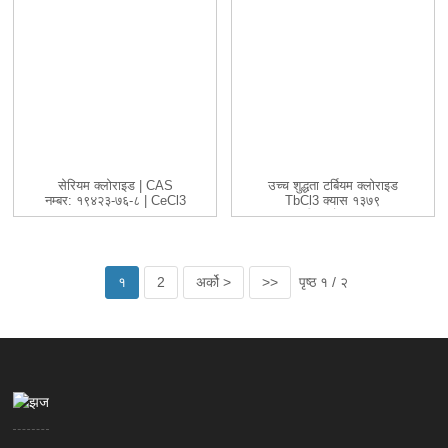
सेरियम क्लोराइड | CAS
उच्च शुद्धता टर्बियम क्लोराइड
नम्बर: १९४२३-७६-८ | CeCl3
TbCl3 क्यास १३७९
|...
किन्नुहोस्...
१
2
अर्को >
>>
पृष्ठ १ / २