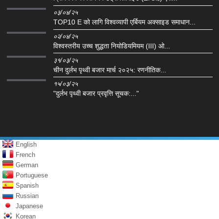
०३/०४/२५
TOP10 E को लागि विश्वव्यापी एर्बियम अक्साइड समाधान...
०२/०४/२५
विश्वस्तरीय उच्च शुद्धता नियोडियमियम (III) ओ...
३१/०३/२५
चीन दुर्लभ पृथ्वी बजार मार्च २०२५: रणनीतिक...
१५/०३/२५
"दुर्लभ पृथ्वी बजार प्रवृत्ति सूचक:..."
English
French
German
Portuguese
Spanish
Russian
Japanese
Korean