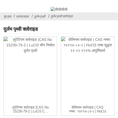
दुर्लभ पृथ्वी क्लोराइड
गृह पृष्ठ
उत्पादनहरू
दुर्लभ पृथ्वी
दुर्लभ पृथ्वी क्लोराइड
लुटेटियम क्लोराइड |CAS No
होल्मियम क्लोराइड | CAS
15230-79-2 | LuCl3 C...
नम्बर: १४९१४-८४-२ | HoCl३
...