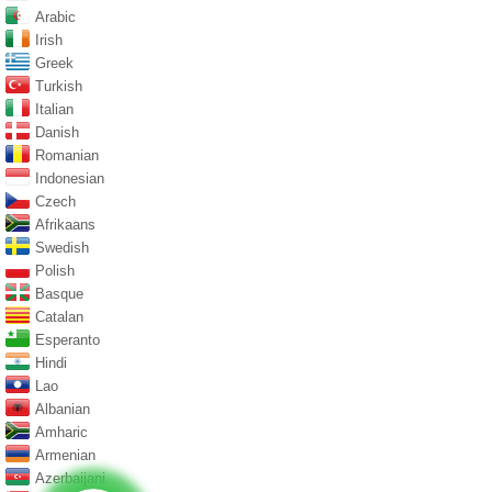
Arabic
Irish
Greek
Turkish
Italian
Danish
Romanian
Indonesian
Czech
Afrikaans
Swedish
Polish
Basque
Catalan
Esperanto
Hindi
Lao
Albanian
Amharic
Armenian
Azerbaijani