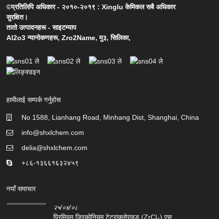
©प्रतिलिपि अधिकार - २०१०-२०१९ : Xinglu केमिकल सबै अधिकार
सुरक्षित।
तातो उत्पादनहरू
-
साइटम्याप
Al2o3 न्यानोकणहरू
,
Zro2Name
,
मु३
,
सिलिका
,
हामीलाई सम्पर्क गर्नुहोस
No 1588, Lianhang Road, Minhang Dist, Shanghai, China
info@shxlchem.com
delia@shxlchem.com
+८६-१३६६१६३२४५९
नयाँ समाचार
२५/०४/०८
प्रिमियम जिरकोनियम टेट्राक्लोराइड (ZrCl₄) एस...