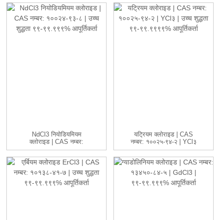
NdCl3 नियोडियमियम
यट्रियम क्लोराइड | CAS
क्लोराइड | CAS नम्बर:
नम्बर: १००२५-९४-२ | YCl३
१००२४-९३-८ ...
...