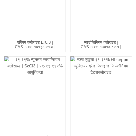
एर्बियम क्लोराइड ErCl3 |
ग्याडोलिनियम क्लोराइड |
CAS नम्बर: १०१३८-४१-७ |
CAS नम्बर: १३४५०-८४-५ |
H...
GdC...