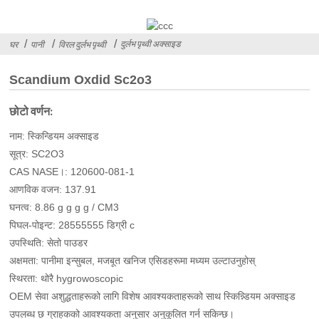
दुर्लभ पृथ्वी अक्साइड
घर
पानी
विरल दुर्लभ पृथ्वी
Scandium Oxdid Sc2o3
छोटो वर्णन:
नाम: स्किन्डियम अक्साइड
सूत्र: SC2O3
CAS NASE।: 120600-081-1
आणविक वजन: 137.91
घनत्व: 8.86 g g g g / CM3
पिघल-पोइन्ट: 28555555 डिग्री c
उपस्थिति: सेतो पाउडर
अक्षमता: पानीमा इन्सुबल, मजबूत खनिज एसिडहरूमा मध्यम उल्टाउनुहोस्
स्थिरता: थोरै hygrowoscopic
OEM सेवा अशुद्धताहरूको लागि विशेष आवश्यकताहरूको साथ स्किन्न्डियम अक्साइड
उपलब्ध छ ग्राहकको आवश्यकता अनुसार अनुकूलित गर्न सकिन्छ।