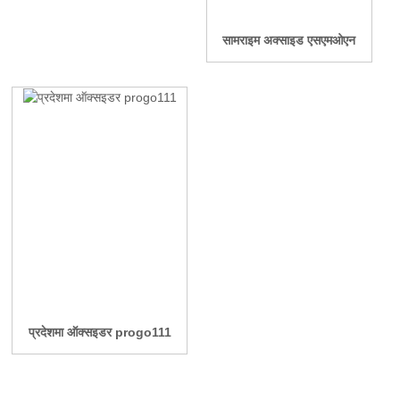
सामराइम अक्साइड एसएमओएन
प्रदेशमा ऑक्सइडर progo111