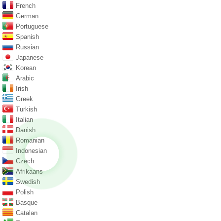
French
German
Portuguese
Spanish
Russian
Japanese
Korean
Arabic
Irish
Greek
Turkish
Italian
Danish
Romanian
Indonesian
Czech
Afrikaans
Swedish
Polish
Basque
Catalan