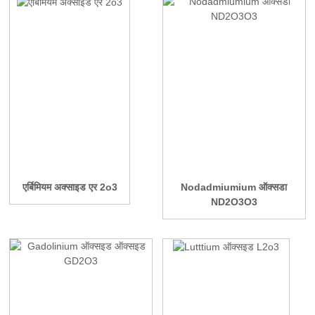
एर्बिमियम अक्साइड एर 2o3
Nodadmiumium ऑक्सडा
ND2O3O3