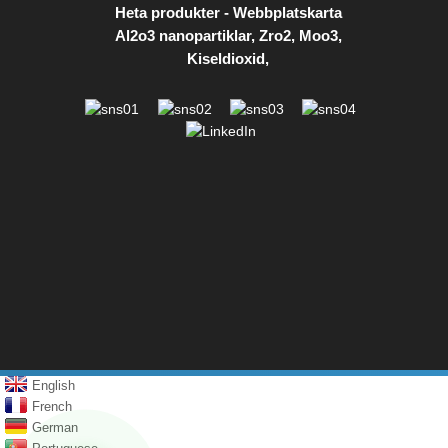
Heta produkter
-
Webbplatskarta
Al2o3 nanopartiklar
,
Zro2
,
Moo3
,
Kiseldioxid
,
English
French
German