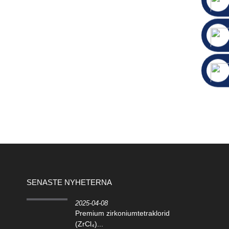
SENASTE NYHETERNA
2025-04-08
Premium zirkoniumtetraklorid
(ZrCl₄)...