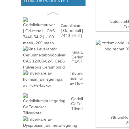
UTVALDA PRODUKTER
Lutetiumk
Gadoliniumpulver
79-
| Gd-metall | CAS
7440-54-2 |
-100m...
Kina Leverantör
Ceriumhexaboridpulver
CAS 12008-02...
Tillverkare av
holmiumjärnlegeringar
av HoFe-tackor
Gadoliniumjärnlegering
GdFe-tackor
Tillverkare
Yttriumklo
Tillverkare av
94
Dysprosiumjärnmetallleg