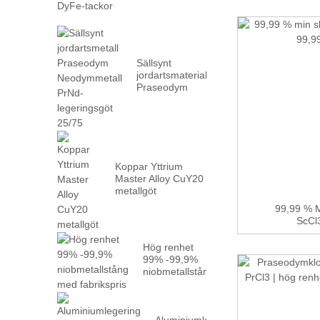
DyFe-tackor
Sällsynt
jordartsmaterial
Praseodym
Neodymmetall
PrN...
Koppar Yttrium
Master Alloy CuY20
metallgöt
99,99 % M
ScCl3
Hög renhet
99% -99,9%
niobmetallstång
med fabriks...
Aluminiumlegering