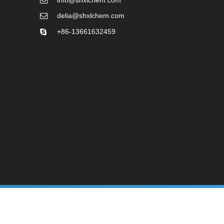
delia@shxlchem.com
+86-13661632459