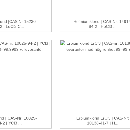
lorid |CAS Nr 15230-
Holmiumklorid | CAS-Nr: 1491
2 | LuCl3 C...
84-2 | HoCl3 ...
rid | CAS-Nr: 10025-
Erbiumklorid ErCl3 | CAS-Nr:
-2 | YCl3 ...
10138-41-7 | H...
ering