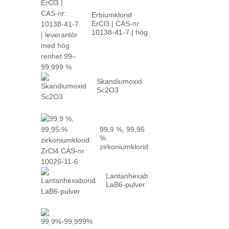
Erbiumklorid
ErCl3 | CAS-nr:
10138-41-7 | hög
p...
Skandiumoxid
Sc2O3
99,9 %, 99,95
%
zirkoniumklorid
ZrCl4 CAS-nr
10026-...
Lantanhexaborid
LaB6-pulver