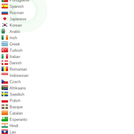
Portuguese
Spanish
Russian
Japanese
Korean
Arabic
Irish
Greek
Turkish
Italian
Danish
Romanian
Indonesian
Czech
Afrikaans
Swedish
Polish
Basque
Catalan
Esperanto
Hindi
Lao