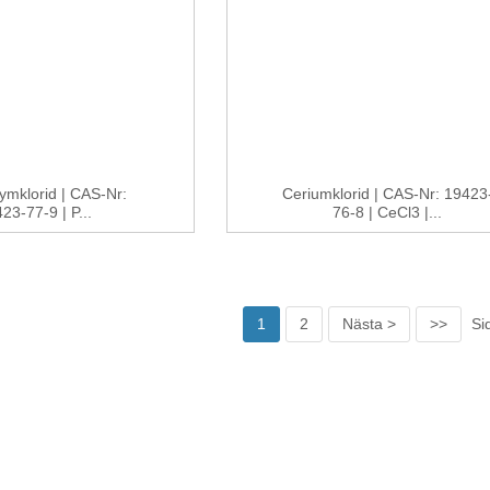
ymklorid | CAS-Nr:
Ceriumklorid | CAS-Nr: 19423
23-77-9 | P...
76-8 | CeCl3 |...
1
2
Nästa >
>>
Si