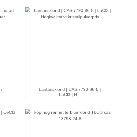
m
Lantansklorid | CAS 7790-86-5 |
.
LaCl3 | H...