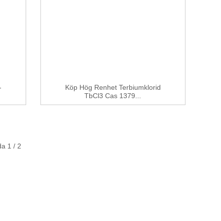
-
Köp Hög Renhet Terbiumklorid
TbCl3 Cas 1379...
da 1 / 2