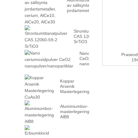
av sällsynta
jordartsmetaller,
cerium, AlCe10,
AlCe20, AlCe30
Strontiumtitanatpulver
CAS 12060-59-2
SrTiO3
Nano ceriumoxidpulver
Praseod
CeO2
194
nanopulver/nanopartiklar
Koppar
Arsenik
Masterlegering
CuAs30
Aluminiumbor-
masterlegering
AlB8