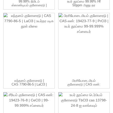
99.99% நிமிடம்
உயர் தூய்மை 99.99% Hf
ஸ்காண்டியம் குளோரைடு |
50ppm அணு தர
ScCl3 | 99-99.999...
சுத்திகரிப்பு...
லந்தனம் குளோரைடு |
பிரசியோடைமியம்
CAS 7790-86-5 | LaCl3 |
குளோரைடு | CAS எண்:
H...
19423-77-9 | பி...