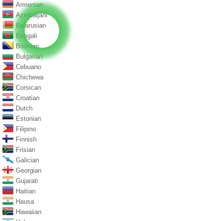
Armenian
Azerbaijani
Belarusian
Bengali
Bosnian
Bulgarian
Cebuano
Chichewa
Corsican
Croatian
Dutch
Estonian
Filipino
Finnish
Frisian
Galician
Georgian
Gujarati
Haitian
Hausa
Hawaiian