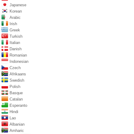
Japanese
Korean
Arabic
Irish
Greek
Turkish
Italian
Danish
Romanian
Indonesian
Czech
Afrikaans
Swedish
Polish
Basque
Catalan
Esperanto
Hindi
Lao
Albanian
Amharic