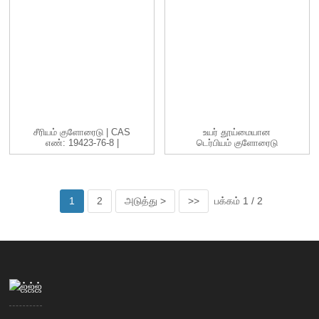
சீரியம் குளோரைடு | CAS
உயர் தூய்மையான
எண்: 19423-76-8 |
டெர்பியம் குளோரைடு
CeCl3 |...
TbCl3 Cas 1379
வாங்கவும்...
1
2
அடுத்து >
>>
பக்கம் 1 / 2