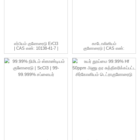
எர்பியம் குளோரைடு ErCl3
காடோலினியம்
| CAS எண்: 10138-41-7 |
குளோரைடு | CAS எண்:
ம...
13450-84-5 | GdC...