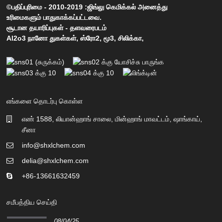
©பதிப்புரிமை - 2010-2019 :ஜிங்லு கெமிக்கல் அனைத்து
உரிமைகளும் பாதுகாக்கப்பட்டவை.
சூடான தயாரிப்புகள்
-
தளவரைபடம்
Al2o3 நானோ துகள்கள்
,
ஸ்ரோ2
,
மூ3
,
சிலிக்கா
,
எங்களை தொடர்பு கொள்ள
எண் 1588, லியான்ஹாங் சாலை, மின்ஹாங் மாவட்டம், ஷாங்காய்,
சீனா
info@shxlchem.com
delia@shxlchem.com
+86-13661632459
சமீபத்திய செய்தி
08/04/25