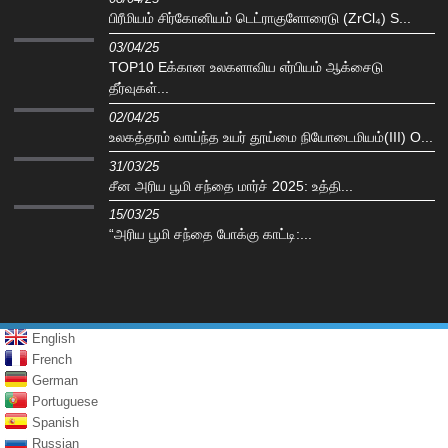
பிரீமியம் சிர்கோனியம் டெட்ராகுளோரைடு (ZrCl₄) S...
03/04/25
TOP10 Eக்கான உலகளாவிய எர்பியம் ஆக்சைடு
தீர்வுகள்...
02/04/25
உலகத்தரம் வாய்ந்த உயர் தூய்மை நியோடைமியம்(III) O...
31/03/25
சீன அரிய பூமி சந்தை மார்ச் 2025: உத்தி...
15/03/25
“அரிய பூமி சந்தை போக்கு காட்டி:...
English
French
German
Portuguese
Spanish
Russian