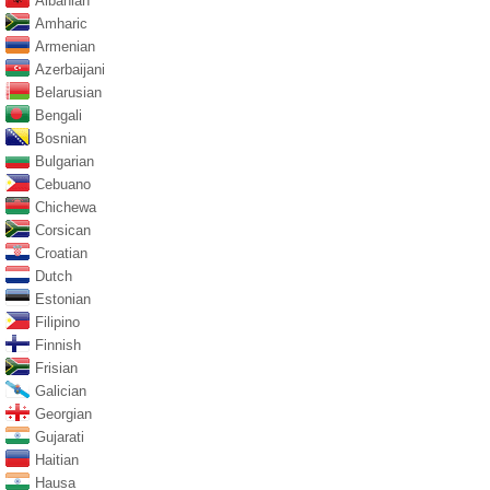
Albanian
Amharic
Armenian
Azerbaijani
Belarusian
Bengali
Bosnian
Bulgarian
Cebuano
Chichewa
Corsican
Croatian
Dutch
Estonian
Filipino
Finnish
Frisian
Galician
Georgian
Gujarati
Haitian
Hausa