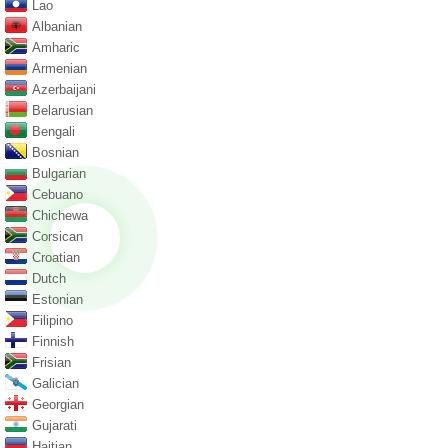
Lao
Albanian
Amharic
Armenian
Azerbaijani
Belarusian
Bengali
Bosnian
Bulgarian
Cebuano
Chichewa
Corsican
Croatian
Dutch
Estonian
Filipino
Finnish
Frisian
Galician
Georgian
Gujarati
Haitian