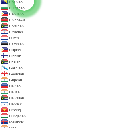
Bosnian
Bulgarian
Cebuano
Chichewa
Corsican
Croatian
Dutch
Estonian
Filipino
Finnish
Frisian
Galician
Georgian
Gujarati
Haitian
Hausa
Hawaiian
Hebrew
Hmong
Hungarian
Icelandic