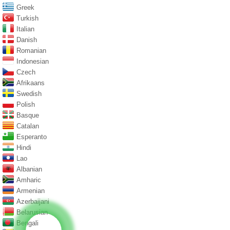
Greek
Turkish
Italian
Danish
Romanian
Indonesian
Czech
Afrikaans
Swedish
Polish
Basque
Catalan
Esperanto
Hindi
Lao
Albanian
Amharic
Armenian
Azerbaijani
Belarusian
Bengali