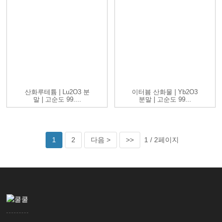
산화루테튬 | Lu2O3 분
이터븀 산화물 | Yb2O3
말 | 고순도 99....
분말 | 고순도 99...
1
2
다음 >
>>
1 / 2페이지