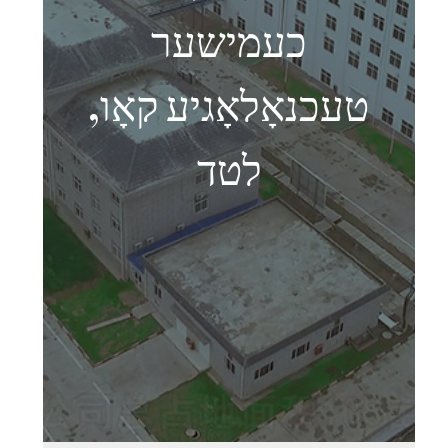
כעמישער
טעכנאָלאָגיע קאָו,
לטד