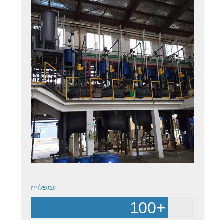
עמפּלוייז
100
+