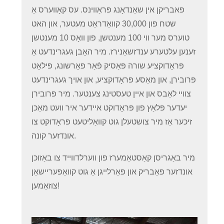
פאבריקן אין שאַנדאָנג פּראַווינס. עס קאָווערס אַ
שטח פון 30,000 קוואַדראַט מעטער, און האט
טוערס מער ווי 100 מענטשן, פון וואָס 10 מענטשן
זענען עלטערע ענדזשאַנירז. מיר האָבן געגרינדעט אַ
פּראָדוקציע שורה פּאַסיק פֿאַר פאָרשונג, פּילאָט
פּרובירן, און מאַסע פּראָדוקציע, און אויך געגרינדעט
צוויי לאַבס און איין טעסטינג צענטער. מיר פּרובירן
יעדער פּלאַץ פון פּראָדוקט איידער איר וועט מאַכן
זיכער אַז מיר צושטעלן גוט קוואַליטעט פּראָדוקט צו
אונדזער קונה.
מיר באַגריסן קאַסטאַמערז פון ווערלדווייד צו באַזוכן
אונדזער פאַבריק און פאַרלייגן אַ גוט קוואַפּעריישאַן
צוזאַמען!