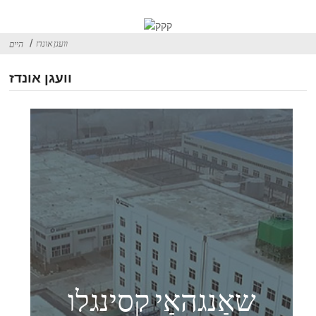
וועגן אונדז
היים
וועגן אונדז
שאַנגהאַי קסינגלו