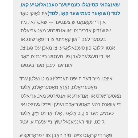
שאַנגהאַי קסינגלו כעמישער טעכנאָלאָגיע קאָו,
לטד (זשואָער כעמישער קאָו, לטד)
איז לאָוקייטאַד
אין די עקאָנאָמיש צענטער --- שאַנגהאַי. מיר
שטענדיק אַדכיר צו "אַוואַנסירטע מאַטעריאַלס,
בעסער לעבן" און קאַמיטי צו די פאָרשונג און
אַנטוויקלונג פון טעכנאָלאָגיע, צו מאַכן עס געניצט
אין די טעגלעך לעבן פון מענטש ביינגז צו מאַכן
אונדזער לעבן מער בעסער.
איצט, מיר דער הויפּט האַנדלינג מיט זעלטן ערד
מאַטעריאַלס, נאַנאָ מאַטעריאַלס, אָלעד
מאַטעריאַלס און אנדערע אַוואַנסירטע מאַטעריאַלס.
די אַוואַנסירטע מאַטעריאַלס זענען וויידלי געניצט אין
כעמיע, מעדיצין, ביאָלאָגי, אָלד אַרויסווייַזן, אָלעד
ליכט, ינווייראַנמענאַל שוץ, נייַ ענערגיע, עטק.
פֿאַר די קראַנט צייט, מיר האָבן צוויי פּראָדוקציע