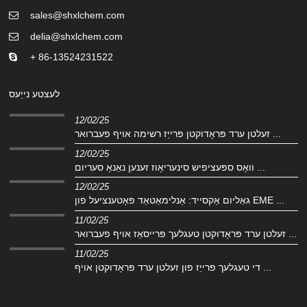
sales@shxlchem.com
delia@shxlchem.com
+ 86-13524231522
לעצטע נייַעס
12/02/25
זעלטן ערד פּראָדוקטן פּרייַז רשימה אויף פעברואר ...
12/02/25
וואָס ספּעציפיש סינעריאָוז זענען נאַנאָ סעריום ...
12/02/25
גאַליום אַקסייד: אַנלימאַטאַד פּאָטענציעל פון EME ...
11/02/25
זעלטן ערד פּראָדוקטן טעגלעך פּרייסאַז אויף פעברואר ...
11/02/25
די טעגלעך פּרייַז פון זעלטן ערד פּראָדוקטן אויף ...