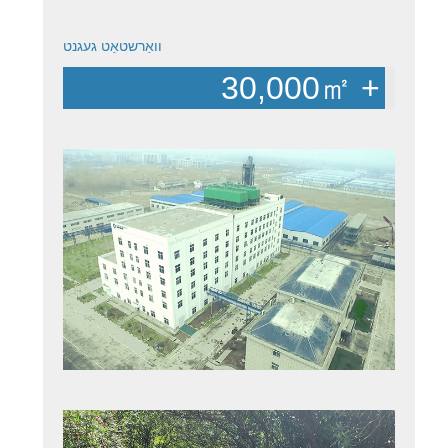
וואַרשטאַט געגנט
30,000
㎡ +