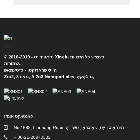
© קאַפּירייט - 2010-2019: Xinglu כעמיש כל הזכויות
שמורות.
הייס פּראָדוקטן
-
סיטעמאַפּ
,
סילאַקאַ
,
Al2o3 Nanoparticles
,
מאָוו 3
,
Zro2
קאָנטאַקט אונדז
No 1588, Lianhang Road, מינהאַנג ווייַט, שאַנגהאַי, טשיינאַ
+ 86-21-20970332