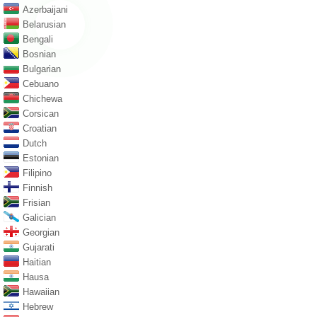
Azerbaijani
Belarusian
Bengali
Bosnian
Bulgarian
Cebuano
Chichewa
Corsican
Croatian
Dutch
Estonian
Filipino
Finnish
Frisian
Galician
Georgian
Gujarati
Haitian
Hausa
Hawaiian
Hebrew