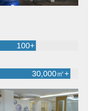
100
+
30,000
㎡+