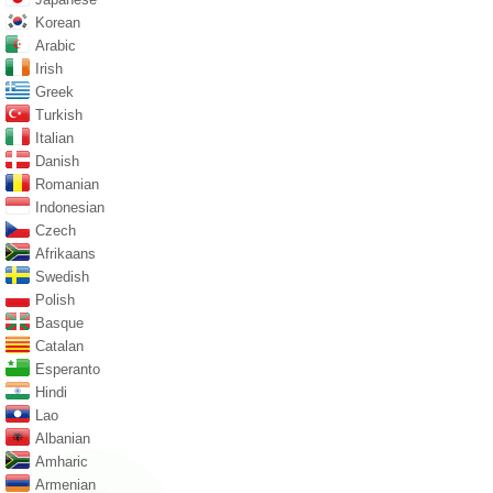
Korean
Arabic
Irish
Greek
Turkish
Italian
Danish
Romanian
Indonesian
Czech
Afrikaans
Swedish
Polish
Basque
Catalan
Esperanto
Hindi
Lao
Albanian
Amharic
Armenian