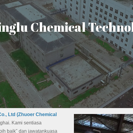
nglu Chemical Technolo
o., Ltd (Zhuoer Chemical
nghai. Kami sentiasa
bih baik" dan jawatankuasa