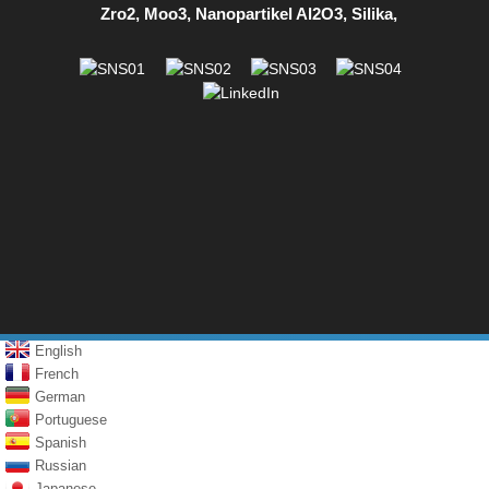
Zro2
,
Moo3
,
Nanopartikel Al2O3
,
Silika
,
English
French
German
Portuguese
Spanish
Russian
Japanese