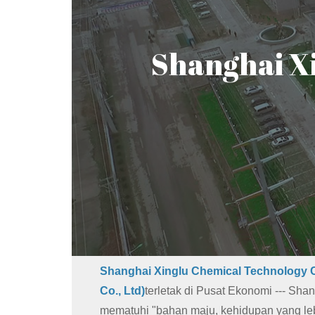
Shanghai Xi
Shanghai Xinglu Chemical Technology C
Co., Ltd)
terletak di Pusat Ekonomi --- Sha
mematuhi "bahan maju, kehidupan yang le