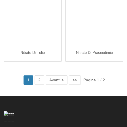
Nitrato Di Tulio
Nitrato Di Praseodimio
1
2
Avanti >
>>
Pagina 1 / 2