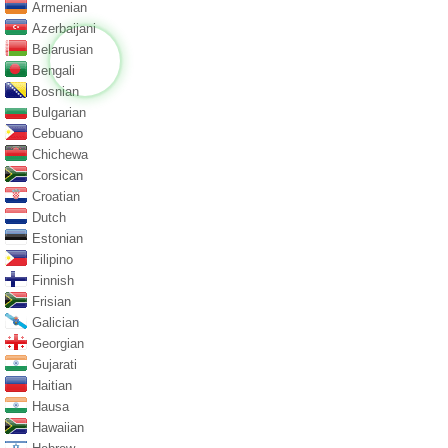
Armenian
Azerbaijani
Belarusian
Bengali
Bosnian
Bulgarian
Cebuano
Chichewa
Corsican
Croatian
Dutch
Estonian
Filipino
Finnish
Frisian
Galician
Georgian
Gujarati
Haitian
Hausa
Hawaiian