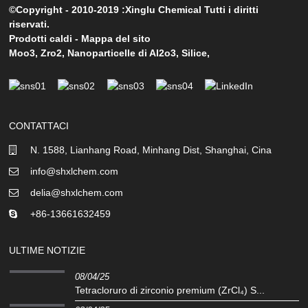
©Copyright - 2010-2019 :Xinglu Chemical Tutti i diritti
riservati.
Prodotti caldi
-
Mappa del sito
Moo3
,
Zro2
,
Nanoparticelle di Al2o3
,
Silice
,
CONTATTACI
N. 1588, Lianhang Road, Minhang Dist, Shanghai, Cina
info@shxlchem.com
delia@shxlchem.com
+86-13661632459
ULTIME NOTIZIE
08/04/25
Tetracloruro di zirconio premium (ZrCl₄) S...