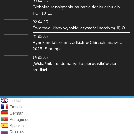
03.04.25
Globalne rozwiązania na bazie tlenku erbu dla
TOP10 E...
02.04.25
‌Światowej klasy wysokiej czystości neodym(III) O...
31.03.25
Rynek metali ziem rzadkich w Chinach, marzec
2025: Strategia...
15.03.25
„Wskaźnik trendu na rynku pierwiastków ziem
rzadkich:...
English
French
German
Portuguese
Spanish
Russian