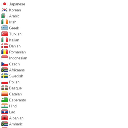
Japanese
Korean
Arabic
Irish
Greek
Turkish
Italian
Danish
Romanian
Indonesian
Czech
Afrikaans
Swedish
Polish
Basque
Catalan
Esperanto
Hindi
Lao
Albanian
Amharic