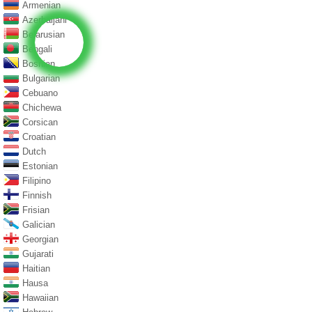
Armenian
Azerbaijani
Belarusian
Bengali
Bosnian
Bulgarian
Cebuano
Chichewa
Corsican
Croatian
Dutch
Estonian
Filipino
Finnish
Frisian
Galician
Georgian
Gujarati
Haitian
Hausa
Hawaiian