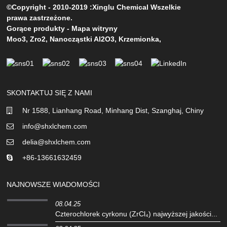
©Copyright - 2010-2019 :Xinglu Chemical Wszelkie
prawa zastrzeżone.
Gorące produkty
-
Mapa witryny
Moo3
,
Zro2
,
Nanocząstki Al2O3
,
Krzemionka
,
SKONTAKTUJ SIĘ Z NAMI
Nr 1588, Lianhang Road, Minhang Dist, Szanghaj, Chiny
info@shxlchem.com
delia@shxlchem.com
+86-13661632459
NAJNOWSZE WIADOMOŚCI
08.04.25
Czterochlorek cyrkonu (ZrCl₄) najwyższej jakości...