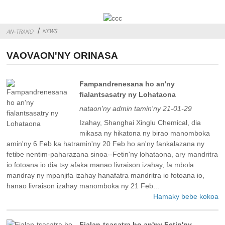
NEWS
AN-TRANO
VAOVAON'NY ORINASA
Fampandrenesana ho an'ny
fialantsasatry ny Lohataona
nataon'ny admin tamin'ny 21-01-29
Izahay, Shanghai Xinglu Chemical, dia
mikasa ny hikatona ny birao manomboka
amin'ny 6 Feb ka hatramin'ny 20 Feb ho an'ny fankalazana ny
fetibe nentim-paharazana sinoa--Fetin'ny lohataona, ary mandritra
io fotoana io dia tsy afaka manao livraison izahay, fa mbola
mandray ny mpanjifa izahay hanafatra mandritra io fotoana io,
hanao livraison izahay manomboka ny 21 Feb...
Hamaky bebe kokoa
Fialan-tsasatra ho an'ny Fetin'ny