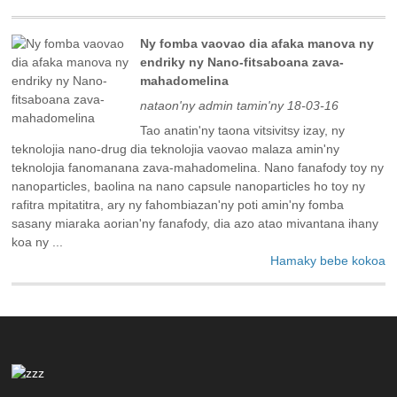
Ny fomba vaovao dia afaka manova ny
endriky ny Nano-fitsaboana zava-
mahadomelina
nataon'ny admin tamin'ny 18-03-16
Tao anatin'ny taona vitsivitsy izay, ny
teknolojia nano-drug dia teknolojia vaovao malaza amin'ny
teknolojia fanomanana zava-mahadomelina. Nano fanafody toy ny
nanoparticles, baolina na nano capsule nanoparticles ho toy ny
rafitra mpitatitra, ary ny fahombiazan'ny poti amin'ny fomba
sasany miaraka aorian'ny fanafody, dia azo atao mivantana ihany
koa ny ...
Hamaky bebe kokoa