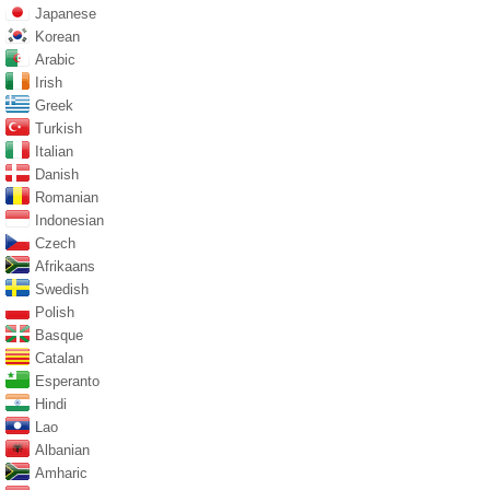
Japanese
Korean
Arabic
Irish
Greek
Turkish
Italian
Danish
Romanian
Indonesian
Czech
Afrikaans
Swedish
Polish
Basque
Catalan
Esperanto
Hindi
Lao
Albanian
Amharic