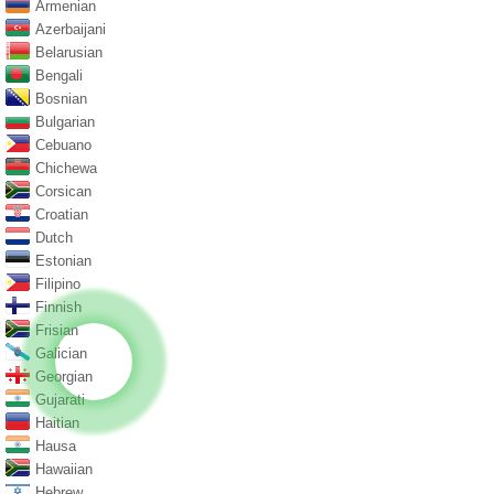
Armenian
Azerbaijani
Belarusian
Bengali
Bosnian
Bulgarian
Cebuano
Chichewa
Corsican
Croatian
Dutch
Estonian
Filipino
Finnish
Frisian
Galician
Georgian
Gujarati
Haitian
Hausa
Hawaiian
Hebrew