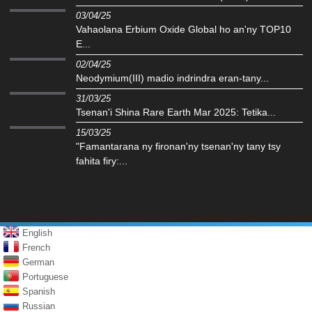
03/04/25
Vahaolana Erbium Oxide Global ho an'ny TOP10
E...
02/04/25
‌Neodymium(III) madio indrindra eran-tany...
31/03/25
Tsenan'i Shina Rare Earth Mar 2025: Tetika...
15/03/25
"Famantarana ny fironan'ny tsenan'ny tany tsy
fahita firy:...
English
French
German
Portuguese
Spanish
Russian