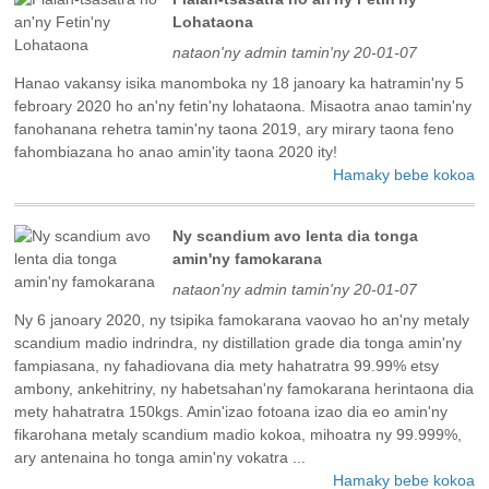
Lohataona
nataon'ny admin tamin'ny 20-01-07
Hanao vakansy isika manomboka ny 18 janoary ka hatramin'ny 5
febroary 2020 ho an'ny fetin'ny lohataona. Misaotra anao tamin'ny
fanohanana rehetra tamin'ny taona 2019, ary mirary taona feno
fahombiazana ho anao amin'ity taona 2020 ity!
Hamaky bebe kokoa
Ny scandium avo lenta dia tonga
amin'ny famokarana
nataon'ny admin tamin'ny 20-01-07
Ny 6 janoary 2020, ny tsipika famokarana vaovao ho an'ny metaly
scandium madio indrindra, ny distillation grade dia tonga amin'ny
fampiasana, ny fahadiovana dia mety hahatratra 99.99% etsy
ambony, ankehitriny, ny habetsahan'ny famokarana herintaona dia
mety hahatratra 150kgs. Amin'izao fotoana izao dia eo amin'ny
fikarohana metaly scandium madio kokoa, mihoatra ny 99.999%,
ary antenaina ho tonga amin'ny vokatra ...
Hamaky bebe kokoa