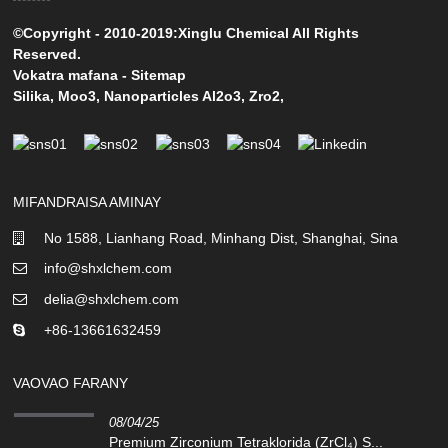
©Copyright - 2010-2019:Xinglu Chemical All Rights
Reserved.
Vokatra mafana
-
Sitemap
Silika
,
Moo3
,
Nanoparticles Al2o3
,
Zro2
,
MIFANDRAISA AMINAY
No 1588, Lianhang Road, Minhang Dist, Shanghai, Sina
info@shxlchem.com
delia@shxlchem.com
+86-13661632459
VAOVAO FARANY
08/04/25
Premium Zirconium Tetraklorida (ZrCl₄) S...