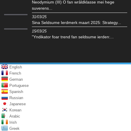
Neodymium (III) O fan wrâldklasse mei hege
suverens...
31/03/25
Sina Seldsume Ierdmerk maart 2025: Strategy...
15/03/25
"Yndikator foar trend fan seldsume ierden:...
English
French
German
Portuguese
Spanish
Russian
Japanese
Korean
Arabic
Irish
Greek