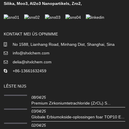
Silika
,
Moo3
,
Al2o3 Nanopartikels
,
Zro2
,
KONTAKT MEI ÚS OPNIMME
No 1588, Lianhang Road, Minhang Dist, Shanghai, Sina
info@shxlchem.com
delia@shxlchem.com
+86-13661632459
LÊSTE NIJS
08/04/25
Premium Zirkoniumtetrachloride (ZrCl₄) S...
03/04/25
Globale Erbiumokside-oplossingen foar TOP10 E...
02/04/25