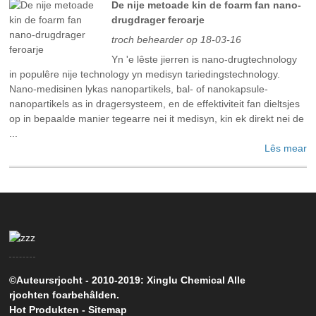
De nije metoade kin de foarm fan nano-
drugdrager feroarje
troch behearder op 18-03-16
Yn 'e lêste jierren is nano-drugtechnology
in populêre nije technology yn medisyn tariedingstechnology.
Nano-medisinen lykas nanopartikels, bal- of nanokapsule-
nanopartikels as in dragersysteem, en de effektiviteit fan dieltsjes
op in bepaalde manier tegearre nei it medisyn, kin ek direkt nei de
...
Lês mear
©Auteursrjocht - 2010-2019: Xinglu Chemical Alle
rjochten foarbehâlden.
Hot Produkten
-
Sitemap