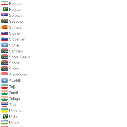
Persian
Punjabi
Serbian
Sesotho
Sinhala
Slovak
Slovenian
Somali
Samoan
Scots Gaelic
Shona
Sindhi
Sundanese
Swahili
Tajik
Tamil
Telugu
Thai
Ukrainian
Urdu
Uzbek