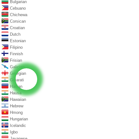
Bulgarian
Cebuano
Chichewa
Corsican
Croatian
Dutch
Estonian
Filipino
Finnish
Frisian
Galician
Georgian
Gujarati
Haitian
Hausa
Hawaiian
Hebrew
Hmong
Hungarian
Icelandic
Igbo
Javanese