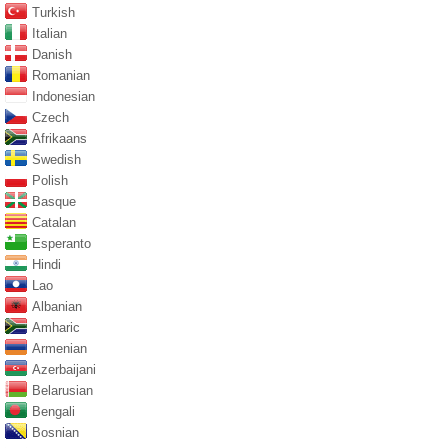
Turkish
Italian
Danish
Romanian
Indonesian
Czech
Afrikaans
Swedish
Polish
Basque
Catalan
Esperanto
Hindi
Lao
Albanian
Amharic
Armenian
Azerbaijani
Belarusian
Bengali
Bosnian