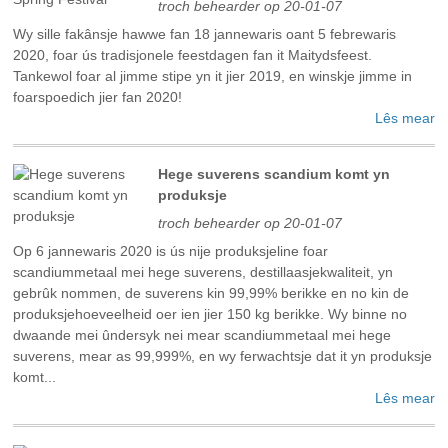
troch behearder op 20-01-07
Wy sille fakânsje hawwe fan 18 jannewaris oant 5 febrewaris
2020, foar ús tradisjonele feestdagen fan it Maitydsfeest.
Tankewol foar al jimme stipe yn it jier 2019, en winskje jimme in
foarspoedich jier fan 2020!
Lês mear
Hege suverens scandium komt yn
produksje
troch behearder op 20-01-07
Op 6 jannewaris 2020 is ús nije produksjeline foar
scandiummetaal mei hege suverens, destillaasjekwaliteit, yn
gebrûk nommen, de suverens kin 99,99% berikke en no kin de
produksjehoeveelheid oer ien jier 150 kg berikke. Wy binne no
dwaande mei ûndersyk nei mear scandiummetaal mei hege
suverens, mear as 99,999%, en wy ferwachtsje dat it yn produksje
komt...
Lês mear