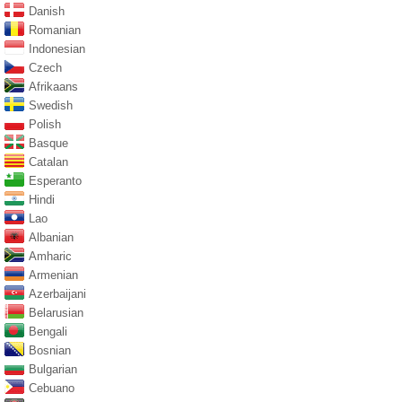
Danish
Romanian
Indonesian
Czech
Afrikaans
Swedish
Polish
Basque
Catalan
Esperanto
Hindi
Lao
Albanian
Amharic
Armenian
Azerbaijani
Belarusian
Bengali
Bosnian
Bulgarian
Cebuano