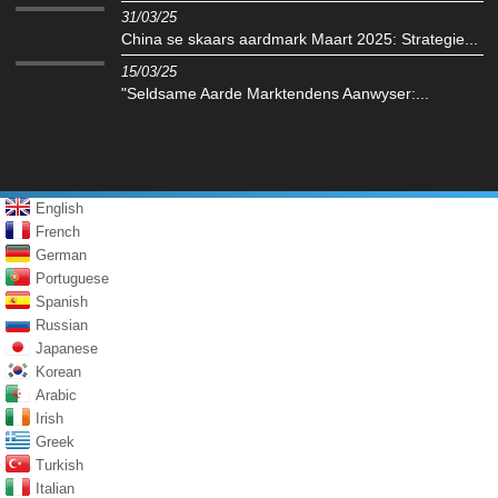
31/03/25
China se skaars aardmark Maart 2025: Strategie...
15/03/25
"Seldsame Aarde Marktendens Aanwyser:...
English
French
German
Portuguese
Spanish
Russian
Japanese
Korean
Arabic
Irish
Greek
Turkish
Italian