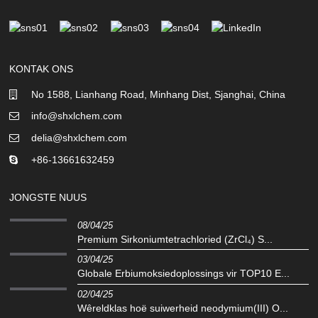
KONTAK ONS
No 1588, Lianhang Road, Minhang Dist, Sjanghai, China
info@shxlchem.com
delia@shxlchem.com
+86-13661632459
JONGSTE NUUS
08/04/25
Premium Sirkoniumtetrachloried (ZrCl₄) S...
03/04/25
Globale Erbiumoksiedoplossings vir TOP10 E...
02/04/25
Wêreldklas hoë suiwerheid neodymium(III) O...