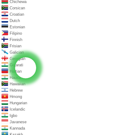
Chichewa
Corsican
Croatian
Dutch
Estonian
Filipino
Finnish
Frisian
Galician
Georgian
Gujarati
Haitian
Hausa
Hawaiian
Hebrew
Hmong
Hungarian
Icelandic
Igbo
Javanese
Kannada
Kazakh