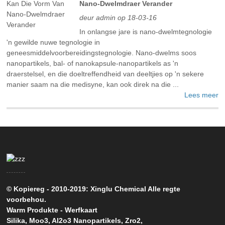
Nano-Dwelmdraer Verander
deur admin op 18-03-16
In onlangse jare is nano-dwelmtegnologie
'n gewilde nuwe tegnologie in
geneesmiddelvoorbereidingstegnologie. Nano-dwelms soos
nanopartikels, bal- of nanokapsule-nanopartikels as 'n
draerstelsel, en die doeltreffendheid van deeltjies op 'n sekere
manier saam na die medisyne, kan ook direk na die ...
Lees meer
© Kopiereg - 2010-2019: Xinglu Chemical Alle regte
voorbehou.
Warm Produkte
-
Werfkaart
Silika
,
Moo3
,
Al2o3 Nanopartikels
,
Zro2
,