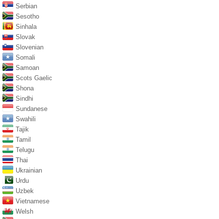
Serbian
Sesotho
Sinhala
Slovak
Slovenian
Somali
Samoan
Scots Gaelic
Shona
Sindhi
Sundanese
Swahili
Tajik
Tamil
Telugu
Thai
Ukrainian
Urdu
Uzbek
Vietnamese
Welsh