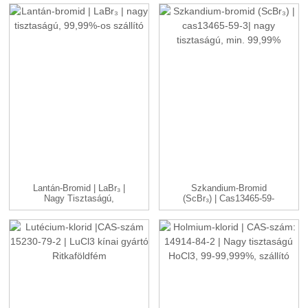
Lantán-Bromid | LaBr₃ |
Szkandium-Bromid
Nagy Tisztaságú,
(ScBr₃) | Cas13465-59-
99,99% ...
3| Magas ...