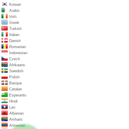
Korean
Arabic
Irish
Greek
Turkish
Italian
Danish
Romanian
Indonesian
Czech
Afrikaans
Swedish
Polish
Basque
Catalan
Esperanto
Hindi
Lao
Albanian
Amharic
Armenian