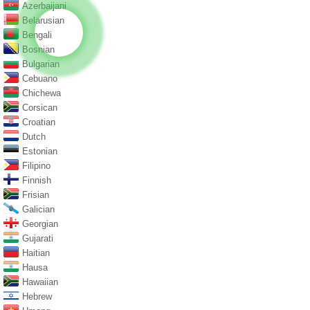
Azerbaijani
Belarusian
Bengali
Bosnian
Bulgarian
Cebuano
Chichewa
Corsican
Croatian
Dutch
Estonian
Filipino
Finnish
Frisian
Galician
Georgian
Gujarati
Haitian
Hausa
Hawaiian
Hebrew