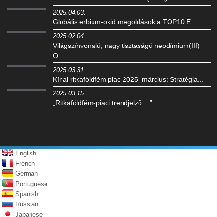
2025.04.03.
Globális erbium-oxid megoldások a TOP10 E...
2025.02.04.
Világszínvonalú, nagy tisztaságú neodímium(III)
O...
2025.03.31.
Kínai ritkaföldfém piac 2025. március: Stratégia...
2025.03.15.
„Ritkaföldfém-piaci trendjelző:...”
English
French
German
Portuguese
Spanish
Russian
Japanese