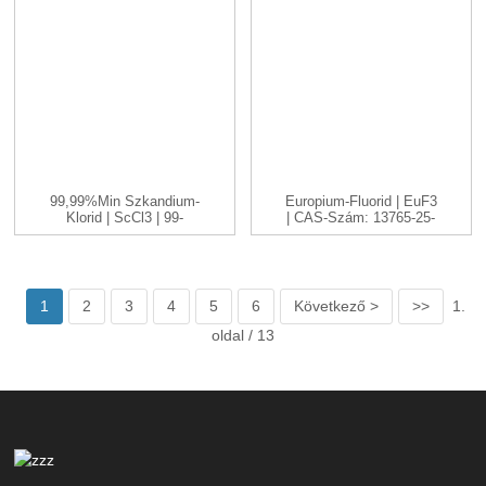
99,99%min Szkandium-
Europium-Fluorid | EuF3
Klorid | ScCl3 | 99-
| CAS-Szám: 13765-25-
99,999...
8...
1
2
3
4
5
6
Következő >
>>
1.
oldal / 13