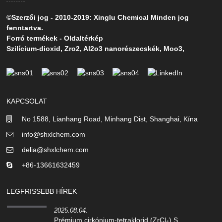
©Szerzői jog - 2010-2019: Xinglu Chemical Minden jog
fenntartva.
Forró termékek
-
Oldaltérkép
Szilícium-dioxid
,
Zro2
,
Al2o3 nanorészecskék
,
Moo3
,
KAPCSOLAT
No 1588, Lianhang Road, Minhang Dist, Shanghai, Kína
info@shxlchem.com
delia@shxlchem.com
+86-13661632459
LEGFRISSEBB HÍREK
2025.08.04.
Prémium cirkónium-tetraklorid (ZrCl₄) S...