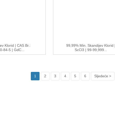
ev Klorid | CAS Br.:
99,99% Min. Skandijev Klorid 
0-84-5 | GdC...
ScCl3 | 99-99,999...
1
2
3
4
5
6
Sljedeće >