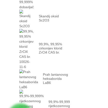
Skandij oksid
Sc2O3
99,9%, 99,95%
cirkonijev klorid
ZrCl4 CAS br.
10026-...
Prah lantanovog
heksaborida
LaB6
99,9%-99,999%
rijetkozemnog