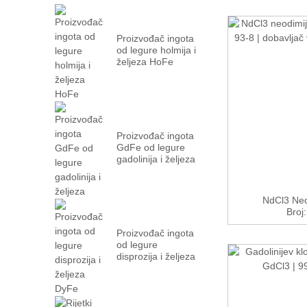
Proizvođač ingota
od legure holmija i
željeza HoFe
Proizvođač ingota
GdFe od legure
gadolinija i željeza
NdCl3 Neo
Broj
Proizvođač ingota
od legure
disprozija i željeza
DyFe