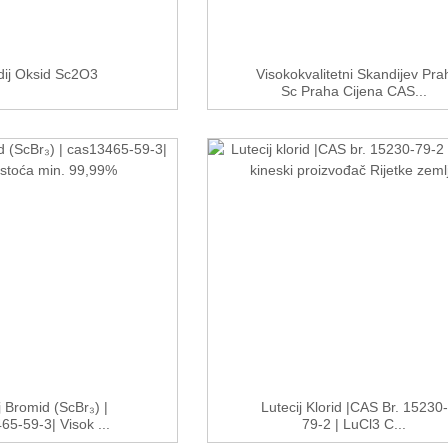
ij Oksid Sc2O3
Visokokvalitetni Skandijev Pra
Sc Praha Cijena CAS...
 Bromid (ScBr₃) |
Lutecij Klorid |CAS Br. 15230-
5-59-3| Visok ...
79-2 | LuCl3 C...