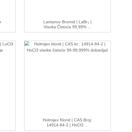
h
Lantanov Bromid | LaBr₃ |
Visoka Čistoća 99,99% ...
Holmijev Klorid | CAS Broj:
14914-84-2 | HoCl3 ...