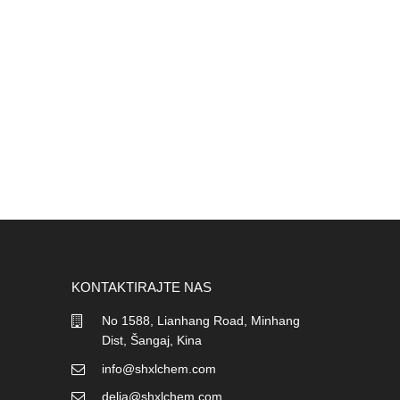
KONTAKTIRAJTE NAS
No 1588, Lianhang Road, Minhang
Dist, Šangaj, Kina
info@shxlchem.com
delia@shxlchem.com