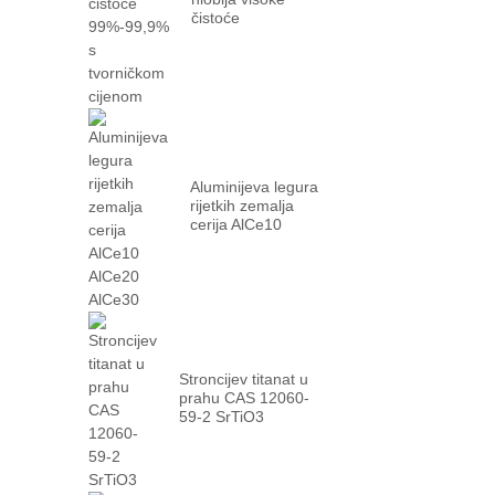
čistoće
99%-99,9% s
tvorničkim...
Aluminijeva legura
rijetkih zemalja
cerija AlCe10
AlCe20 AlCe30
Stroncijev titanat u
prahu CAS 12060-
59-2 SrTiO3