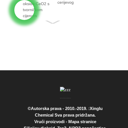
cerijevog
oksida CeO2 s
činjenicom...
©Autorska prava - 2010.-2019. :Xinglu
Chemical Sva prava pridržana.
Vrući proizvodi
-
Mapa stranice