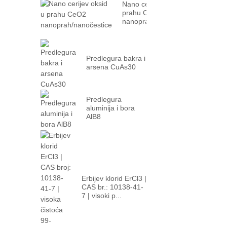
Nano cerijev oksid u
prahu CeO2
nanoprah/nanočestice
Predlegura bakra i
arsena CuAs30
Predlegura
aluminija i bora
AlB8
Erbijev klorid ErCl3 |
CAS br.: 10138-41-
7 | visoki p...