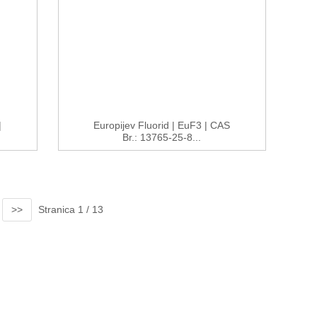
|
Europijev Fluorid | EuF3 | CAS
Br.: 13765-25-8...
>>
Stranica 1 / 13