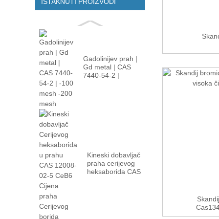
ISTAKNUTI PROIZVODI
Skand
Gadolinijev prah |
Gd metal | CAS
7440-54-2 |
-100m...
Kineski dobavljač
praha cerijevog
heksaborida CAS
12008-02...
Skandij
Cas1346