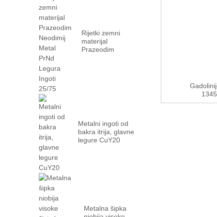
Rijetki zemni
materijal
Prazeodim
Neodimij Metal
PrN...
Gadolinij
1345
Metalni ingoti od
bakra itrija, glavne
legure CuY20
Metalna šipka
niobija visoke