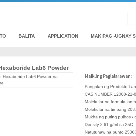
TO
BALITA
APPLICATION
MAKIPAG -UGNAY S
Hexaboride Lab6 Powder
Maikling Paglalarawan:
Pangalan ng Produkto La
CAS NUMBER 12008-21-
Molekular na formula lan
Molekular na timbang 203
Mukha ng puting pulbos / 
Density 2.61 g/ml sa 25C
Natutunaw na punto 2530