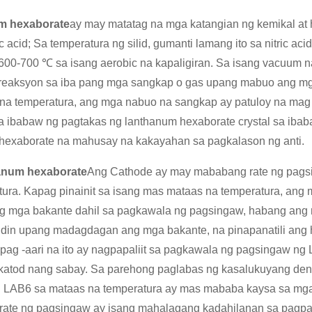
m hexaborate
ay may matatag na mga katangian ng kemikal at h
c acid; Sa temperatura ng silid, gumanti lamang ito sa nitric a
600-700 ℃ sa isang aerobic na kapaligiran. Sa isang vacuum n
 reaksyon sa iba pang mga sangkap o gas upang mabuo ang m
na temperatura, ang mga nabuo na sangkap ay patuloy na mag 
a ibabaw ng pagtakas ng lanthanum hexaborate crystal sa ibab
hexaborate na mahusay na kakayahan sa pagkalason ng anti.
anum hexaborate
Ang Cathode ay may mababang rate ng pags
tura. Kapag pinainit sa isang mas mataas na temperatura, ang
 mga bakante dahil sa pagkawala ng pagsingaw, habang ang 
 din upang madagdagan ang mga bakante, na pinapanatili ang h
pag -aari na ito ay nagpapaliit sa pagkawala ng pagsingaw ng 
katod nang sabay. Sa parehong paglabas ng kasalukuyang dens
g LAB6 sa mataas na temperatura ay mas mababa kaysa sa mga 
ate ng pagsingaw ay isang mahalagang kadahilanan sa pagpa