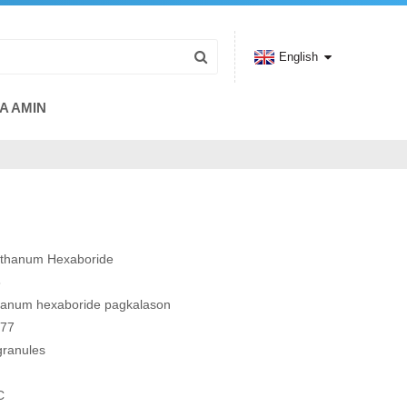
English
A AMIN
nthanum Hexaboride
8
thanum hexaboride pagkalason
.77
granules
C