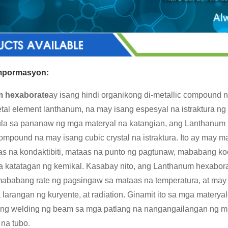
impormasyon:
 hexaborate
ay isang hindi organikong di-metallic compound
etal element lanthanum, na may isang espesyal na istraktura n
ula sa pananaw ng mga materyal na katangian, ang Lanthanum 
compound na may isang cubic crystal na istraktura. Ito ay may
aas na kondaktibiti, mataas na punto ng pagtunaw, mababang ko
 katatagan ng kemikal. Kasabay nito, ang Lanthanum hexabor
 mababang rate ng pagsingaw sa mataas na temperatura, at ma
larangan ng kuryente, at radiation. Ginamit ito sa mga materya
 ng welding ng beam sa mga patlang na nangangailangan ng m
 na tubo.