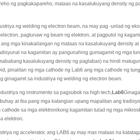
eho ng pagkakapareho, mataas na kasalukuyang density ng p
dustriya ng welding ng electron beam, na may pag -unlad ng 
 electron, pagtunaw ng beam ng elektron, at pagputol ng kaga
ang mga kinakailangan ng mataas na kasalukuyang density a
adisyunal na kagamitan ay pangunahing gumagamit ng mga tun
 mababang kasalukuyang density ng paglabas) na hindi matugu
d, pinalitan ng mga cathode ng Lab6 ang mga cathode ng tun
 ginagamit sa industriya ng welding ng electron beam.
ndustriya ng instrumento sa pagsubok na high-tech,
Lab6
Ginaga
uhay at iba pang mga katangian upang mapalitan ang tradisyon
n cathode sa mga elektronikong kagamitan tulad ng mga mikrosk
a elektron.
ustriya ng accelerator, ang LAB6 ay may mas mataas na katat