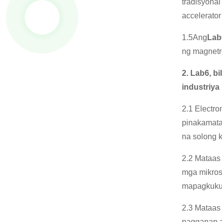
tradisyonal
accelerator
1.5Ang
Lab
ng magnetro
2. Lab6, 
industriya 
2.1 Electr
pinakamata
na solong 
2.2 Mataas
mga mikrosk
mapagkukun
2.3 Mataas
pagganap ay