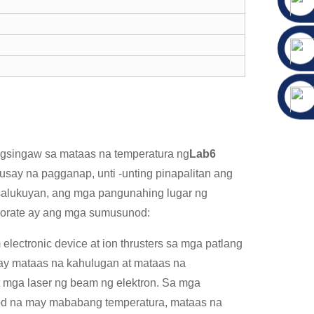
agsingaw sa mataas na temperatura ng
Lab6
say na pagganap, unti -unting pinapalitan ang
asalukuyan, ang mga pangunahing lugar ng
borate ay ang mga sumusunod:
lectronic device at ion thrusters sa mga patlang
 may mataas na kahulugan at mataas na
 at mga laser ng beam ng elektron. Sa mga
atod na may mababang temperatura, mataas na