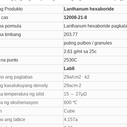
ng Produkto
Lanthanum hexaboride
 cas
12008-21-8
na pormula
Lanthanum hexaboride pagkal
na timbang
203.77
puting pulbos / granules
2.61 g/ml sa 25c
 na punto
2530C
Lab6
ho ang paglabas
29a/cm2 · k2
g kasalukuyang density
29acm-2
a temperatura ng silid
15 ～ 27μΩ
ra ng oksihenasyon
600 ℃
m
Cube
o ang lattice
4.157a