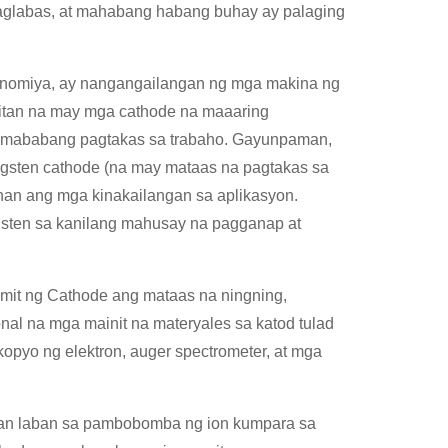
aglabas, at mahabang habang buhay ay palaging
ekonomiya, ay nangangailangan ng mga makina ng
mitan na may mga cathode na maaaring
t mababang pagtakas sa trabaho. Gayunpaman,
gsten cathode (na may mataas na pagtakas sa
nan ang mga kinakailangan sa aplikasyon.
gsten sa kanilang mahusay na pagganap at
mit ng Cathode ang mataas na ningning,
al na mga mainit na materyales sa katod tulad
opyo ng elektron, auger spectrometer, at mga
agan laban sa pambobomba ng ion kumpara sa