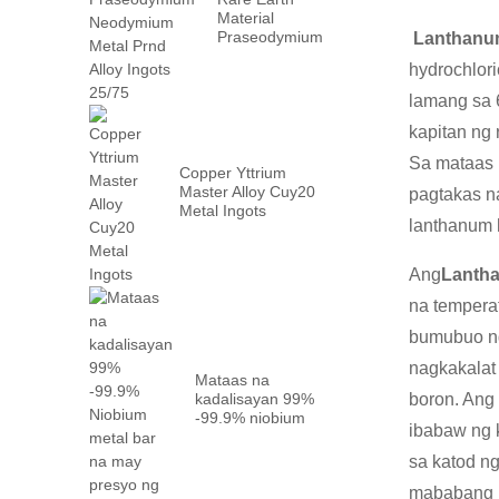
Material
Praseodymium
Lanthanu
Neodymium
hydrochlori
Metal Prn ...
lamang sa 
kapitan ng
Sa mataas 
Copper Yttrium
Master Alloy Cuy20
pagtakas n
Metal Ingots
lanthanum 
Ang
Lanth
na tempera
bumubuo ng
nagkakalat
Mataas na
kadalisayan 99%
boron. Ang 
-99.9% niobium
ibabaw ng 
metal bar na may
pabrika ...
sa katod n
mababang r