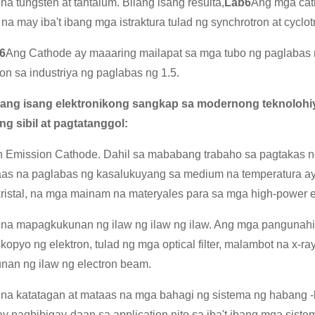
 na tungsten at tantalum. Bilang isang resulta,
Lab6
Ang mga cat
 na may iba't ibang mga istraktura tulad ng synchrotron at cyclot
6
Ang Cathode ay maaaring mailapat sa mga tubo ng paglabas ng
n sa industriya ng paglabas ng 1.5.
bilang isang elektronikong sangkap sa modernong teknoloh
ng sibil at pagtatanggol:
on Emission Cathode. Dahil sa mababang trabaho sa pagtakas n
as na paglabas ng kasalukuyang sa medium na temperatura ay
kristal, na mga mainam na materyales para sa mga high-power e
 na mapagkukunan ng ilaw ng ilaw ng ilaw. Ang mga pangunah
opyo ng elektron, tulad ng mga optical filter, malambot na x-ra
an ng ilaw ng electron beam.
 na katatagan at mataas na mga bahagi ng sistema ng habang
 nagbibigay-daan sa application nito sa iba't ibang mga sistem