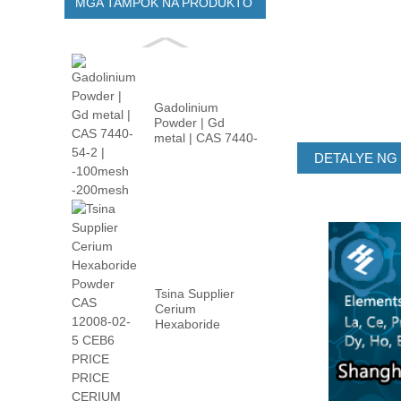
MGA TAMPOK NA PRODUKTO
Gadolinium
Powder | Gd
metal | CAS 7440-
54-2 | -100m ...
DETALYE NG
Tsina Supplier
Cerium
Hexaboride
Powder CAS
12008-02 ...