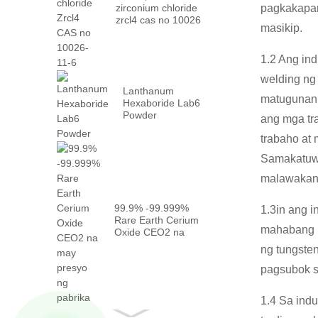
zirconium chloride
pagkakapar
zrcl4 cas no 10026
masikip.
-...
1.2 Ang in
welding ng
Lanthanum
matugunan 
Hexaboride Lab6
Powder
ang mga tr
trabaho at
Samakatuwi
malawakang
99.9% -99.999%
1.3in ang i
Rare Earth Cerium
mahabang b
Oxide CEO2 na
may Fact ...
ng tungste
pagsubok s
1.4 Sa ind