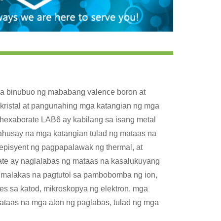
 na binubuo ng mababang valence boron at
g kristal at pangunahing mga katangian ng mga
hexaborate LAB6 ay kabilang sa isang metal
 mahusay na mga katangian tulad ng mataas na
episyent ng pagpapalawak ng thermal, at
ate ay naglalabas ng mataas na kasalukuyang
y malakas na pagtutol sa pambobomba ng ion,
les sa katod, mikroskopya ng elektron, mga
ataas na mga alon ng paglabas, tulad ng mga