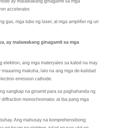
hode ay malawakang ginagamit sa mga
ron accelerator.
 gas, mga tubo ng laser, at mga amplifier ng uri
iya, ay malawakang ginagamit sa mga
g elektron, ang mga materyales sa katod na may
 maaaring makuha, lalo na ang mga de-kalidad
lectron emission cathode.
ing sangkap na ginamit para sa paghahanda ng
y diffraction monochromator, at iba pang mga
 -buhay. Ang mahusay na komprehensibong
a ng beam ng elektron, tulad ng pag-ukit ng