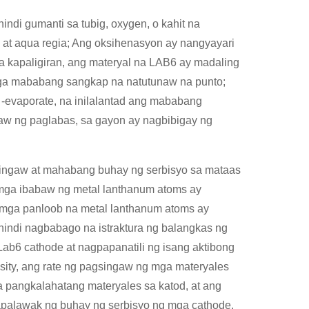
indi gumanti sa tubig, oxygen, o kahit na
cid at aqua regia; Ang oksihenasyon ay nangyayari
a kapaligiran, ang materyal na LAB6 ay madaling
ga mababang sangkap na natutunaw na punto;
-evaporate, na inilalantad ang mababang
aw ng paglabas, sa gayon ay nagbibigay ng
ingaw at mahabang buhay ng serbisyo sa mataas
 mga ibabaw ng metal lanthanum atoms ay
mga panloob na metal lanthanum atoms ay
indi nagbabago na istraktura ng balangkas ng
Lab6 cathode at nagpapanatili ng isang aktibong
ity, ang rate ng pagsingaw ng mga materyales
pangkalahatang materyales sa katod, at ang
palawak ng buhay ng serbisyo ng mga cathode.