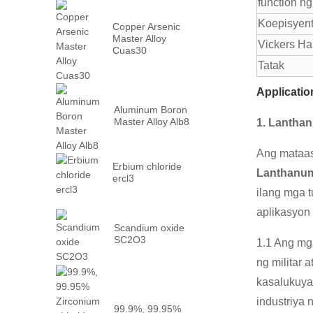
function n
Koepisyent
Copper Arsenic
Master Alloy
Vickers Ha
Cuas30
Tatak
Applicatio
Aluminum Boron
Master Alloy Alb8
1. Lantha
Ang mataas
Erbium chloride
Lanthanum
ercl3
ilang mga 
aplikasyon
Scandium oxide
SC2O3
1.1 Ang mga
ng militar
kasalukuyan
industriya
99.9%, 99.95%