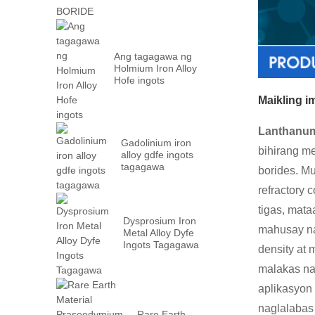
Ang tagagawa ng
Holmium Iron Alloy
Hofe ingots
Maikling 
Lanthanum
Gadolinium iron
bihirang m
alloy gdfe ingots
tagagawa
borides. M
refractory 
tigas, mat
Dysprosium Iron
mahusay na
Metal Alloy Dyfe
Ingots Tagagawa
density at
malakas na 
aplikasyon
naglalabas
Rare Earth