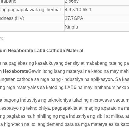
g trabaho
2.66ev
 ng pagpapalawak ng thermal
4.9 × 10-6k-1
rdness (HV)
27.7GPA
Xinglu
n:
num Hexaborate Lab6 Cathode Material
 na paglabas ng kasalukuyang density at mababang rate ng p
 Hexaborate
Gawin itong isang materyal na katod na may mahu
tungsten cathode sa mga pang -industriya na aplikasyon. Sa k
 ng mga materyales sa katod ng LAB6 na may lanthanum hexa
 bagong industriya ng teknolohiya tulad ng microwave vacuum e
 at espasyo ng teknolohiya, pagpapakita at imaging aparato na
g paglabas na hinihiling ng mga industriya ng sibil at militar,
 na high-tech na ito, ang demand para sa mga materyales sa k