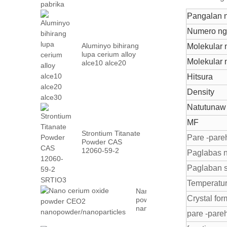
Pangalan 
Numero ng
Aluminyo bihirang
Molekular 
lupa cerium alloy
Molekular 
alce10 alce20
alce30
Hitsura
Density
Natutunaw
MF
Strontium Titanate
Pare -pare
Powder CAS
12060-59-2
Paglabas n
SRTIO3
Paglaban s
Temperatu
Nano cerium oxide
Crystal for
powder CEO2
nanopowder/nanoparticles
pare -pareh