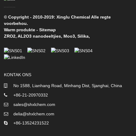
© Copyright - 2010-2019: Xinglu Chemical Alle regte
voorbehou.
Warm produkte
-
Sitemap
ZRO2
,
AL2O3 nanodeeltjies
,
Moo3
,
Silika
,
KONTAK ONS
No 1588, Lianhang Road, Minhang Dist, Sjanghai, China
+86-21-20970332
sales@shxlchem.com
delia@shxlchem.com
+86-13524231522