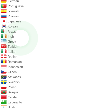
German
Portuguese
Spanish
Russian
Japanese
Korean
Arabic
Irish
Greek
Turkish
Italian
Danish
Romanian
Indonesian
Czech
Afrikaans
Swedish
Polish
Basque
Catalan
Esperanto
Hindi