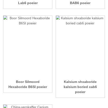
Lab6 poeier
BAB6 poeier
Boor Silmoord
Kalsium shxaboride
Hexaboride B6SI poeier
kalsium boried cab6
poeier