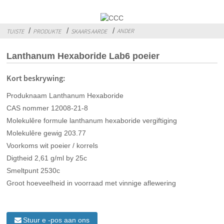
ANDER
TUISTE
PRODUKTE
SKAARS AARDE
Lanthanum Hexaboride Lab6 poeier
Kort beskrywing:
Produknaam Lanthanum Hexaboride
CAS nommer 12008-21-8
Molekulêre formule lanthanum hexaboride vergiftiging
Molekulêre gewig 203.77
Voorkoms wit poeier / korrels
Digtheid 2,61 g/ml by 25c
Smeltpunt 2530c
Groot hoeveelheid in voorraad met vinnige aflewering
Stuur e -pos aan ons