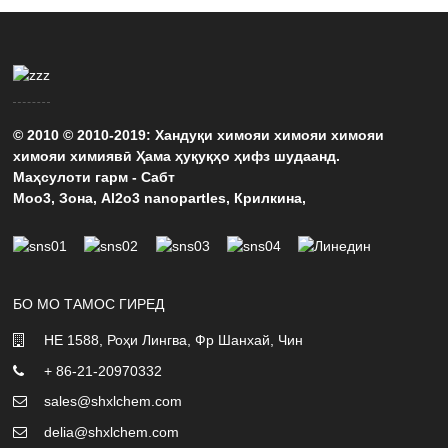
© 2010 © 2010-2019: Хандуқи химояи химояи химояи
химояи химиявӣ Ҳама ҳуқуқҳо ҳифз шудаанд.
Маҳсулоти гарм
-
Сабт
Moo3
,
Зона
,
Al2o3 nanopartles
,
Крилкина
,
БО МО ТАМОС ГИРЕД
НЕ 1588, Роҳи Лингва, Фр Шанхай, Чин
+ 86-21-20970332
sales@shxlchem.com
delia@shxlchem.com