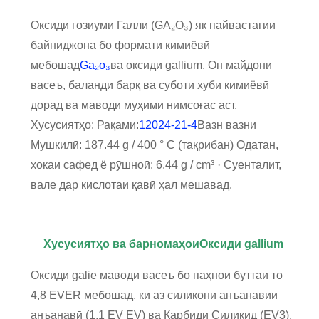
Оксиди гозиуми Галли (GA₂O₃) як пайвастагии
байниджона бо формати кимиёвӣ
мебошад
Ga₂o₃
ва оксиди gallium. Он майдони
васеъ, баланди барқ ​​ва суботи хуби кимиёвӣ
дорад ва маводи муҳими нимсоғас аст.
Хусусиятҳо: Рақами:
12024-21-4
Вазн вазни
Мушкилӣ: 187.44 g / 400 ° C (тақрибан) Одатан,
хокаи сафед ё рӯшноӣ: 6.44 g / cm³ · Суенталит,
вале дар кислотаи қавӣ ҳал мешавад.
Хусусиятҳо ва барномаҳои
Оксиди gallium
Оксиди galie маводи васеъ бо паҳнои буттаи то
4,8 EVER мебошад, ки аз силикони анъанавии
анъанавӣ (1.1 EV EV) ва Карбиди Силикид (EV3).